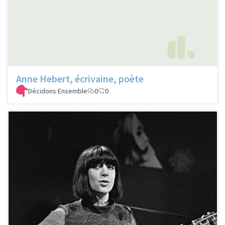
Anne Hebert, écrivaine, poète
Décidons Ensemble
0
0