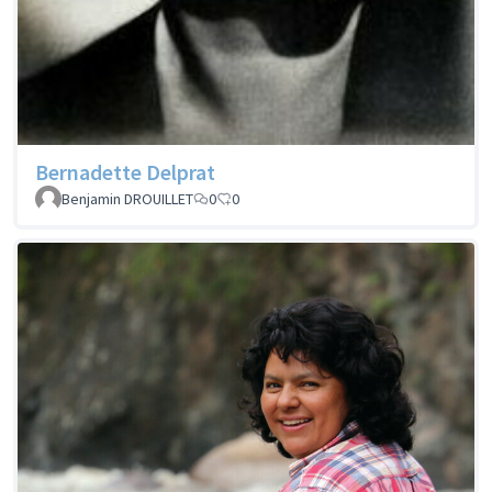
Bernadette Delprat
Benjamin DROUILLET
0
0