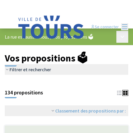
Menu
Se connecter
Menu p
La rue est aussi à nous
/
Vos propositions 🗳️
Vos propositions 🗳️
Filtrer et rechercher
134 propositions
Classement des propositions par :