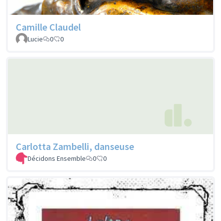
Camille Claudel
Lucie
0
0
Carlotta Zambelli, danseuse
Décidons Ensemble
0
0