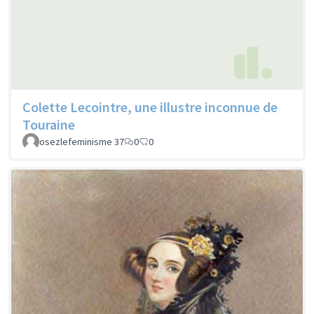
Colette Lecointre, une illustre inconnue de
Touraine
osezlefeminisme 37
0
0