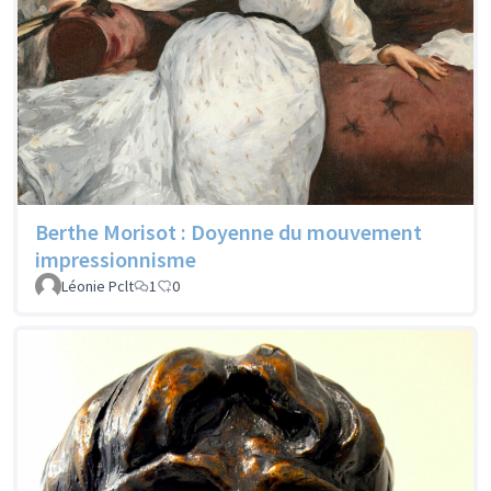
Berthe Morisot : Doyenne du mouvement
impressionnisme
Léonie Pclt
1
0