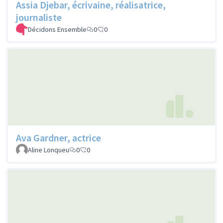
Assia Djebar, écrivaine, réalisatrice,
journaliste
Décidons Ensemble
0
0
Ava Gardner, actrice
Aline Lonqueu
0
0