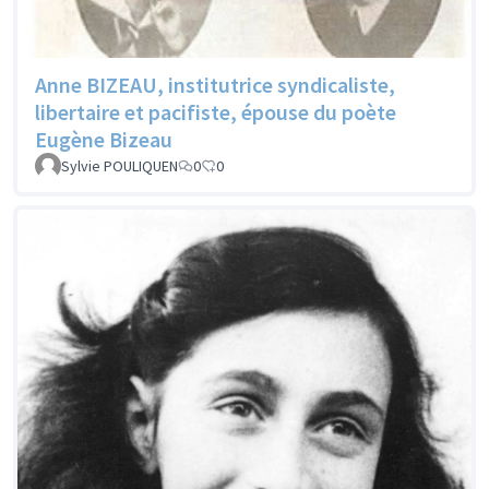
Anne BIZEAU, institutrice syndicaliste,
libertaire et pacifiste, épouse du poète
Eugène Bizeau
Sylvie POULIQUEN
0
0