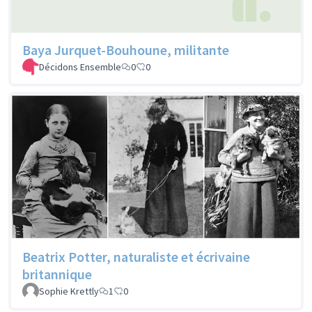
Baya Jurquet-Bouhoune, militante
Décidons Ensemble
0
0
Beatrix Potter, naturaliste et écrivaine
britannique
Sophie Krettly
1
0