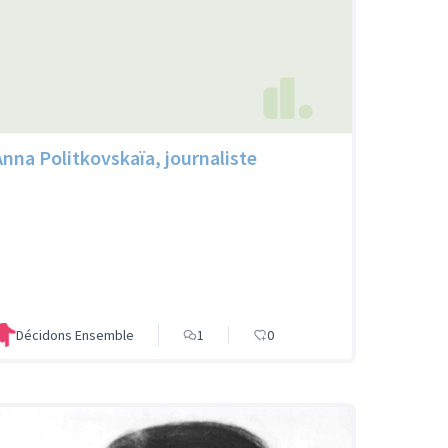
Anna Politkovskaïa, journaliste
Décidons Ensemble
1
0