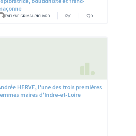
exploratrice, bouddhiste et franc-
maçonne
EVELYNE GRIMAL-RICHARD
0
0
Andrée HERVE, l'une des trois premières
femmes maires d'Indre-et-Loire