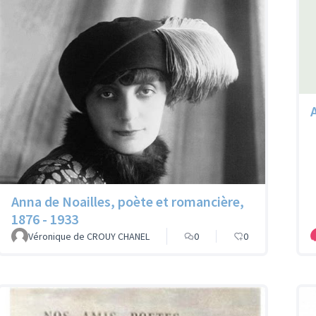
Anna de Noailles, poète et romancière,
1876 - 1933
Véronique de CROUY CHANEL
0
0