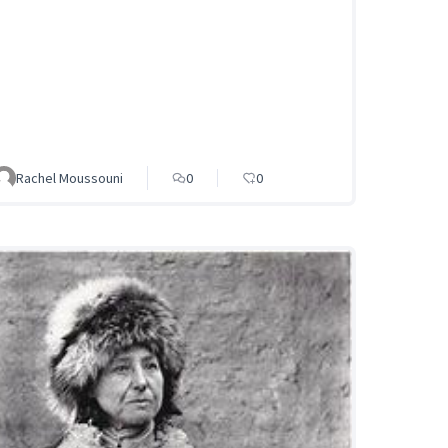
Rachel Moussouni
0
0