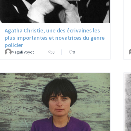
Agatha Christie, une des écrivaines les
plus importantes et novatrices du genre
policier
Magali Voyot
0
0