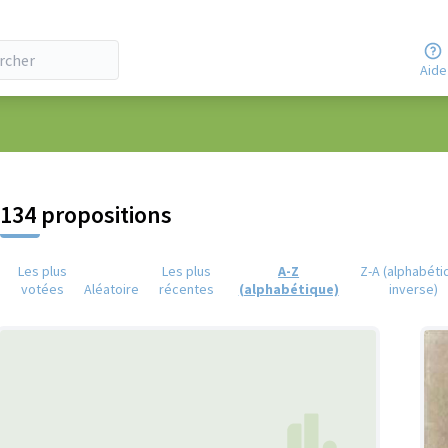
Aide
eur
134 propositions
Les plus
Les plus
A-Z
Z-A (alphabéti
votées
Aléatoire
récentes
(alphabétique)
inverse)