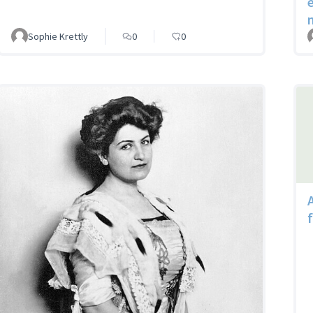
Sophie Krettly
0
0