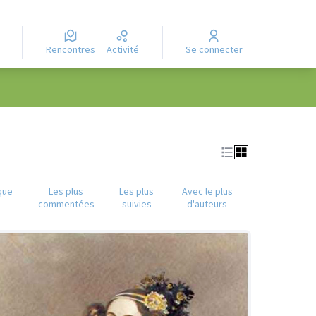
Rencontres
Activité
Se connecter
que
Les plus
Les plus
Avec le plus
commentées
suivies
d'auteurs