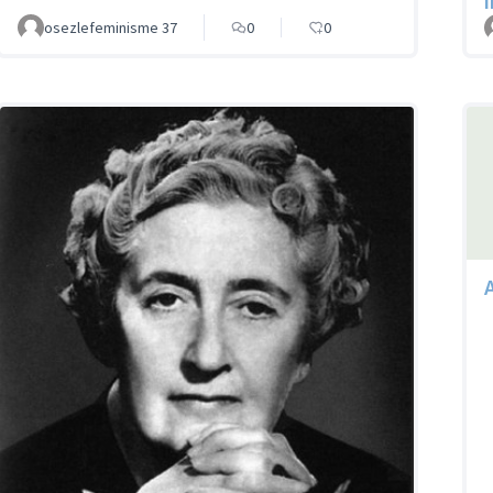
osezlefeminisme 37
0
0