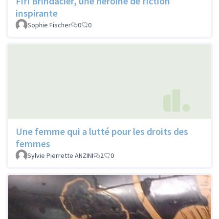
Fifi Brindacier, une héroïne de fiction
inspirante
Sophie Fischer
0
0
Une femme qui a lutté pour les droits des
femmes
Sylvie Pierrette ANZINI
2
0