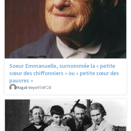
Soeur Emmanuelle, surnommée la « petite
sœur des chiffonniers » ou « petite sœur des
pauvres »
Magali Voyot
0
0