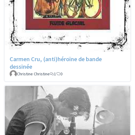
Carmen Cru, (anti)héroïne de bande
dessinée
Christine Christine
1
0