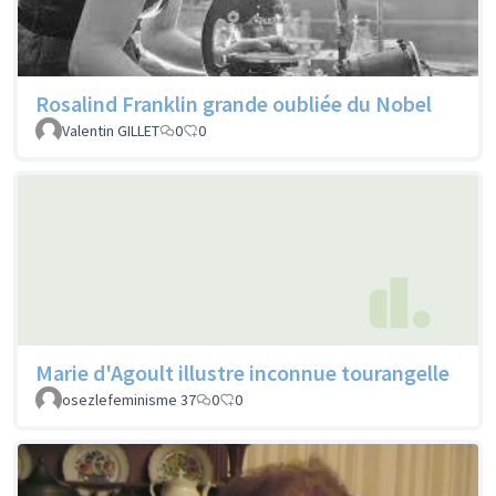
Rosalind Franklin grande oubliée du Nobel
Valentin GILLET
0
0
Marie d'Agoult illustre inconnue tourangelle
osezlefeminisme 37
0
0