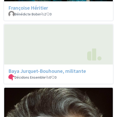
Françoise Héritier
Bénédicte Bobin
2
0
Baya Jurquet-Bouhoune, militante
Décidons Ensemble
0
0