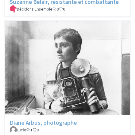
Suzanne Belair, résistante et combattante
Décidons Ensemble
0
0
Diane Arbus, photographe
Lucie
1
0