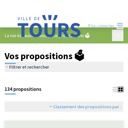
Menu
Se connecter
Menu p
La rue est aussi à nous
/
Vos propositions 🗳️
Vos propositions 🗳️
Filtrer et rechercher
134 propositions
Classement des propositions par :