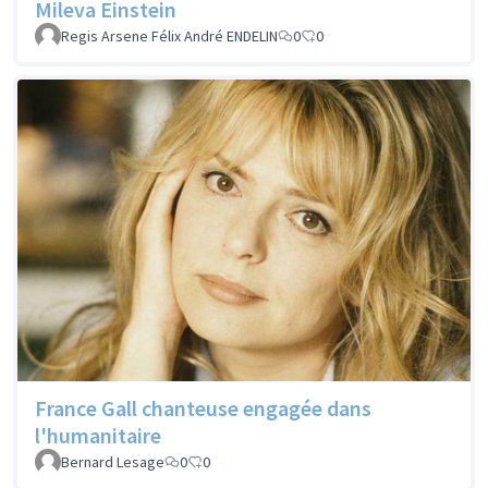
Mileva Einstein
Regis Arsene Félix André ENDELIN
0
0
France Gall chanteuse engagée dans
l'humanitaire
Bernard Lesage
0
0