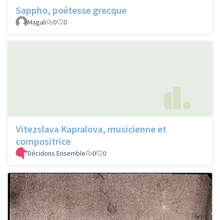
Sappho, poétesse grecque
Magali
0
0
Vitezslava Kapralova, musicienne et
compositrice
Décidons Ensemble
0
0