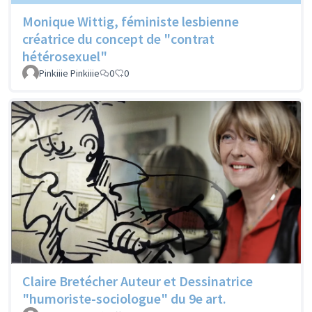
Monique Wittig, féministe lesbienne
créatrice du concept de "contrat
hétérosexuel"
Pinkiiie Pinkiiie
0
0
Claire Bretécher Auteur et Dessinatrice
"humoriste-sociologue" du 9e art.