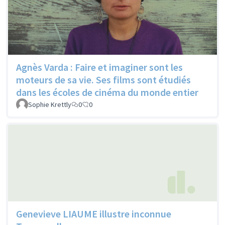
Agnès Varda : Faire et imaginer sont les
moteurs de sa vie. Ses films sont étudiés
dans les écoles de cinéma du monde entier
Sophie Krettly
0
0
Genevieve LIAUME illustre inconnue