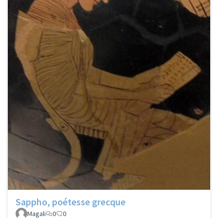
Sappho, poétesse grecque
Magali
0
0