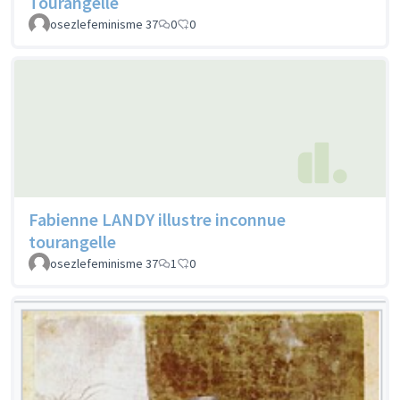
Tourangelle
osezlefeminisme 37
0
0
Fabienne LANDY illustre inconnue
tourangelle
osezlefeminisme 37
1
0