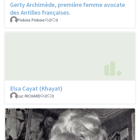
Gerty Archimède, première femme avocate
des Antilles françaises.
Pinkiiie Pinkiiie
0
0
Elsa Cayat (Khayat)
Luc RICHARD
0
0