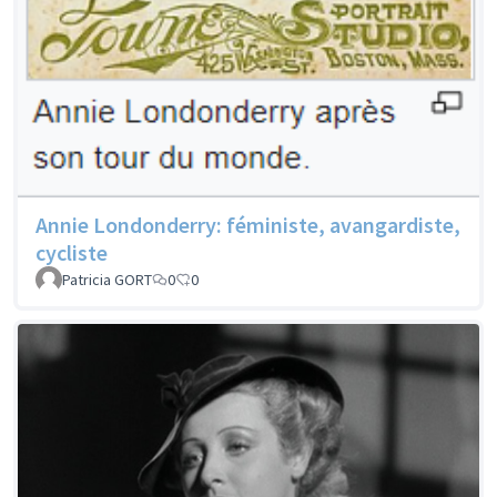
Annie Londonderry: féministe, avangardiste,
cycliste
Patricia GORT
0
0