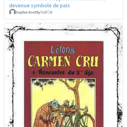
devenue symbole de paix
Sophie Krettly
0
0