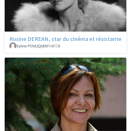
Rosine DEREAN, star du cinéma et résistante
Sylvie POULIQUEN
0
0