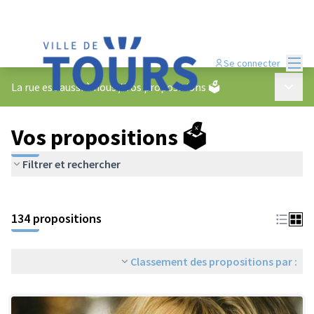
Menu
Se connecter
Menu p
La rue est aussi à nous
/
Vos propositions 🗳️
Vos propositions 🗳️
Filtrer et rechercher
134 propositions
Classement des propositions par :