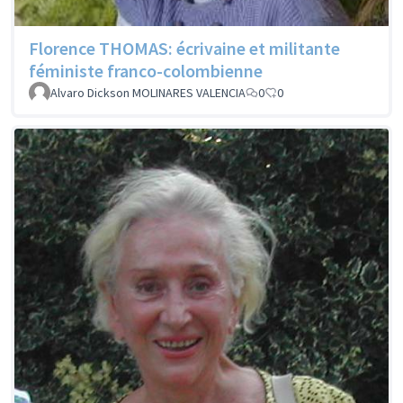
Florence THOMAS: écrivaine et militante
féministe franco-colombienne
Alvaro Dickson MOLINARES VALENCIA
0
0