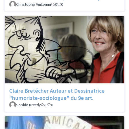
Christophe Vuillemin
0
0
Claire Bretécher Auteur et Dessinatrice
"humoriste-sociologue" du 9e art.
Sophie Krettly
1
0