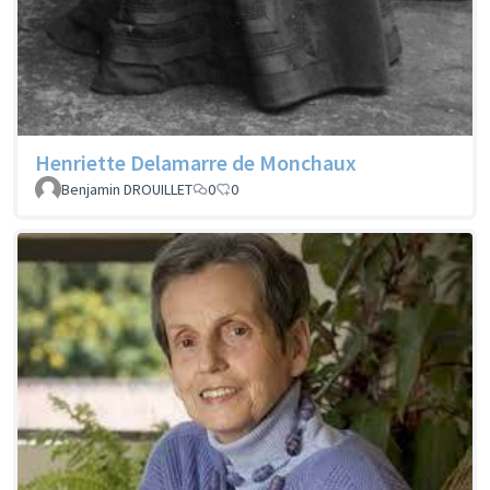
Henriette Delamarre de Monchaux
Benjamin DROUILLET
0
0