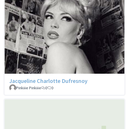
Jacqueline Charlotte Dufresnoy
Pinkiiie Pinkiiie
0
0