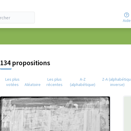
Aide
eur
134 propositions
Les plus
Les plus
A-Z
Z-A (alphabétiq
votées
Aléatoire
récentes
(alphabétique)
inverse)