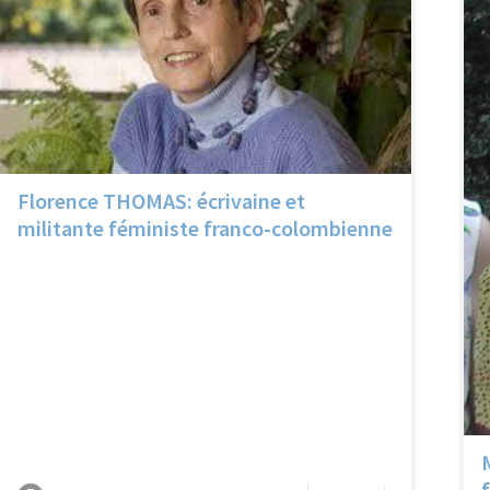
Florence THOMAS: écrivaine et
militante féministe franco-colombienne