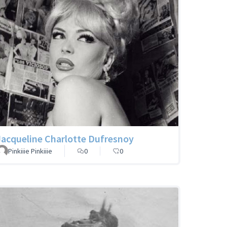
Jacqueline Charlotte Dufresnoy
Pinkiiie Pinkiiie
0
0