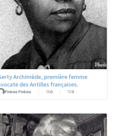
Gerty Archimède, première femme
avocate des Antilles françaises.
Pinkiiie Pinkiiie
0
0