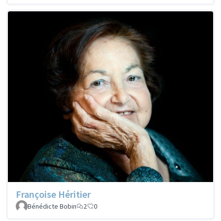
Françoise Héritier
Bénédicte Bobin
2
0