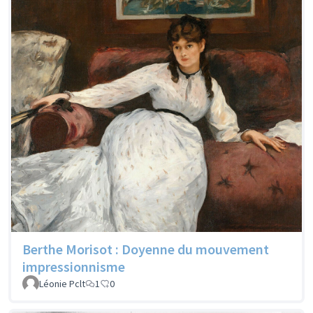
Berthe Morisot : Doyenne du mouvement
impressionnisme
Léonie Pclt
1
0