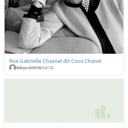
Rue Gabrielle Chasnel dit Coco Chanel
William MARTIN
2
0