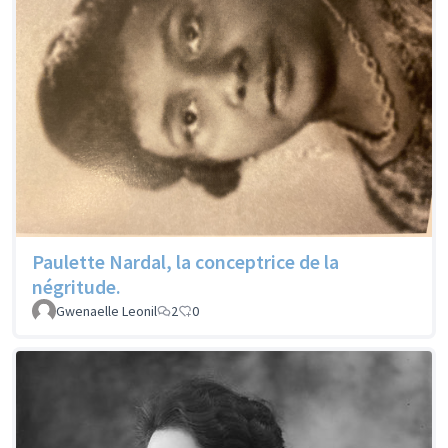
Paulette Nardal, la conceptrice de la
négritude.
Gwenaelle Leonil
2
0