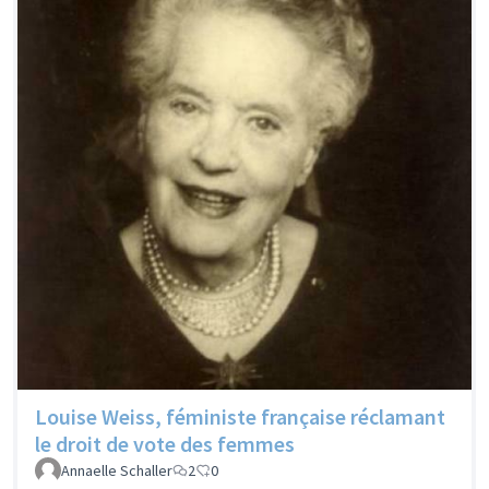
Louise Weiss, féministe française réclamant
le droit de vote des femmes
Annaelle Schaller
2
0