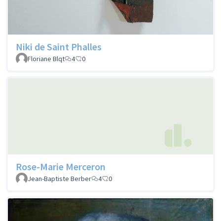
Niki de Saint Phalles
Floriane Blqt
4
0
Rose-Marie Merceron
Jean-Baptiste Berber
4
0