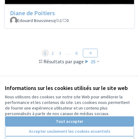
Diane de Poitiers
Edouard Boussinesq
1
0
1
2
3
…
6
Résultats par page :
25
Informations sur les cookies utilisés sur le site web
Voir toutes les propositions retirées
Nous utilisons des cookies sur notre site Web pour améliorer la
performance et les contenus du site. Les cookies nous permettent
de fournir une expérience utilisateur et un contenu plus
Conditions d'utilisation
personnalisés à partir de nos canaux de médias sociaux.
Paramètres des cookies
Tout accepter
Accepter seulement les cookies essentiels
Licence Cre
(Lien extern