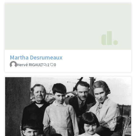
Martha Desrumeaux
Hervé RIGAULT
1
0