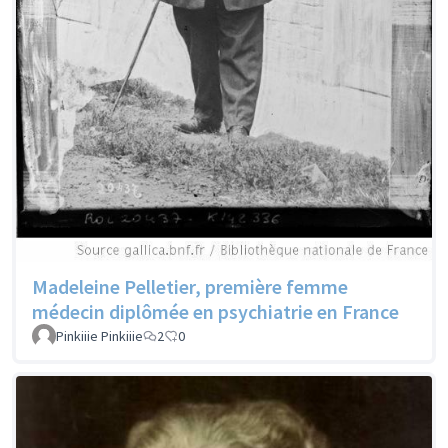
Madeleine Pelletier, première femme
médecin diplômée en psychiatrie en France
Pinkiiie Pinkiiie
2
0