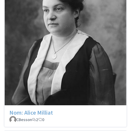
Nom: Alice Milliat
CBesson
2
0