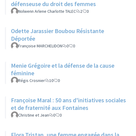
défenseuse du droit des femmes
Nolwenn Arlene Charlotte TALEC
2
0
Odette Jarassier Boubou Résistante
Déportée
Françoise MARCHELIDON
0
0
Menie Grégoire et la défense de la cause
féminine
Régis Crosnier
10
0
Françoise Maral : 50 ans d'initiatives sociales
et de fraternité aux Fontaines
Christine et Jean
0
0
Flora Tristan, une femme engagée dans la