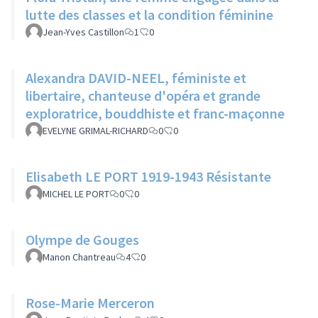
lutte des classes et la condition féminine
Jean-Yves Castillon
1
0
Alexandra DAVID-NEEL, féministe et
libertaire, chanteuse d'opéra et grande
exploratrice, bouddhiste et franc-maçonne
EVELYNE GRIMAL-RICHARD
0
0
Elisabeth LE PORT 1919-1943 Résistante
MICHEL LE PORT
0
0
Olympe de Gouges
Manon Chantreau
4
0
Rose-Marie Merceron