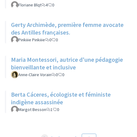
Floriane Blqt
4
0
Gerty Archimède, première femme avocate
des Antilles françaises.
Pinkiiie Pinkiiie
0
0
Maria Montessori, autrice d'une pédagogie
bienveillante et inclusive
Anne-Claire Vorain
0
0
Berta Cáceres, écologiste et féministe
indigène assassinée
Margot Besson
1
0