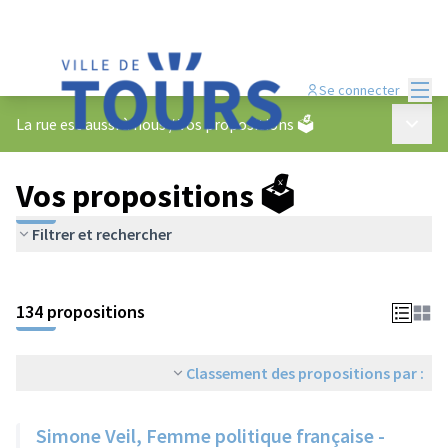
Menu
Se connecter
Menu p
La rue est aussi à nous
/
Vos propositions 🗳️
Vos propositions 🗳️
Filtrer et rechercher
134 propositions
Classement des propositions par :
Simone Veil, Femme politique française -