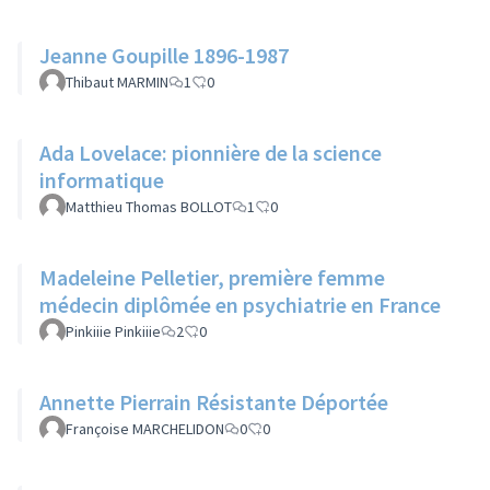
Jeanne Goupille 1896-1987
Thibaut MARMIN
1
0
Ada Lovelace: pionnière de la science
informatique
Matthieu Thomas BOLLOT
1
0
Madeleine Pelletier, première femme
médecin diplômée en psychiatrie en France
Pinkiiie Pinkiiie
2
0
Annette Pierrain Résistante Déportée
Françoise MARCHELIDON
0
0