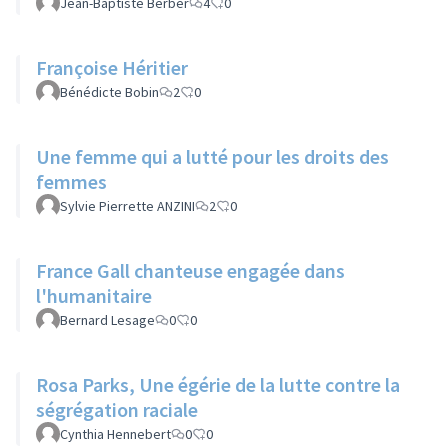
Jean-Baptiste Berber
4
0
Françoise Héritier
Bénédicte Bobin
2
0
Une femme qui a lutté pour les droits des
femmes
Sylvie Pierrette ANZINI
2
0
France Gall chanteuse engagée dans
l'humanitaire
Bernard Lesage
0
0
Rosa Parks, Une égérie de la lutte contre la
ségrégation raciale
Cynthia Hennebert
0
0