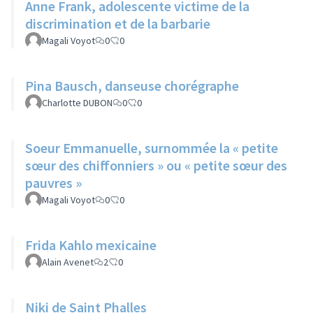
Anne Frank, adolescente victime de la
discrimination et de la barbarie
Magali Voyot
0
0
Pina Bausch, danseuse chorégraphe
Charlotte DUBON
0
0
Soeur Emmanuelle, surnommée la « petite
sœur des chiffonniers » ou « petite sœur des
pauvres »
Magali Voyot
0
0
Frida Kahlo mexicaine
Alain Avenet
2
0
Niki de Saint Phalles