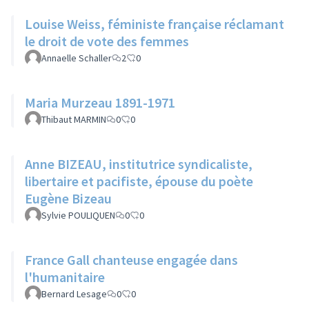
Louise Weiss, féministe française réclamant
le droit de vote des femmes
Annaelle Schaller
2
0
Maria Murzeau 1891-1971
Thibaut MARMIN
0
0
Anne BIZEAU, institutrice syndicaliste,
libertaire et pacifiste, épouse du poète
Eugène Bizeau
Sylvie POULIQUEN
0
0
France Gall chanteuse engagée dans
l'humanitaire
Bernard Lesage
0
0