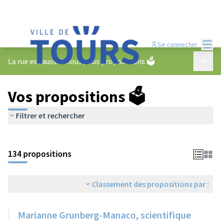
Menu
Se connecter
Menu p
La rue est aussi à nous
/
Vos propositions 🗳️
Vos propositions 🗳️
Filtrer et rechercher
134 propositions
Classement des propositions par :
Marianne Grunberg-Manaco, scientifique