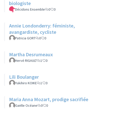
biologiste
Décidons Ensemble
0
0
Annie Londonderry: féministe,
avangardiste, cycliste
Patricia GORT
0
0
Martha Desrumeaux
Hervé RIGAULT
1
0
Lili Boulanger
Yukihiro KOIKE
1
0
Maria Anna Mozart, prodige sacrifiée
Gaëlle Océane
0
0