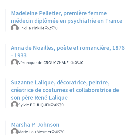
Madeleine Pelletier, première femme
médecin diplômée en psychiatrie en France
Pinkiiie Pinkiiie
2
0
Anna de Noailles, poète et romancière, 1876
- 1933
Véronique de CROUY CHANEL
0
0
Suzanne Lalique, décoratrice, peintre,
créatrice de costumes et collaboratrice de
son père René Lalique
Sylvie POULIQUEN
0
0
Marsha P. Johnson
Marie-Lou Mesmer
0
0