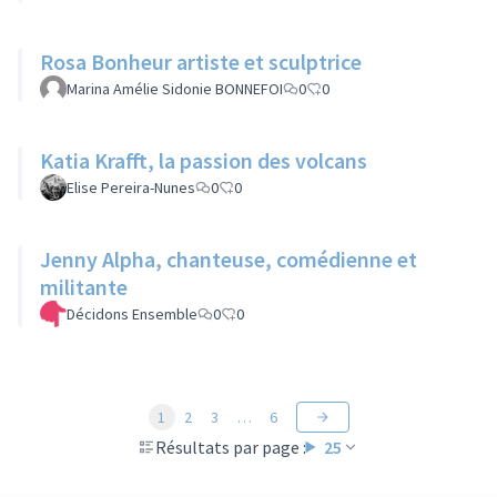
Rosa Bonheur artiste et sculptrice
Marina Amélie Sidonie BONNEFOI
0
0
Katia Krafft, la passion des volcans
Elise Pereira-Nunes
0
0
Jenny Alpha, chanteuse, comédienne et
militante
Décidons Ensemble
0
0
1
2
3
…
6
Résultats par page :
25