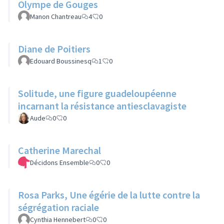
Olympe de Gouges
Manon Chantreau
4
0
Diane de Poitiers
Edouard Boussinesq
1
0
Solitude, une figure guadeloupéenne
incarnant la résistance antiesclavagiste
Aude
0
0
Catherine Marechal
Décidons Ensemble
0
0
Rosa Parks, Une égérie de la lutte contre la
ségrégation raciale
Cynthia Hennebert
0
0