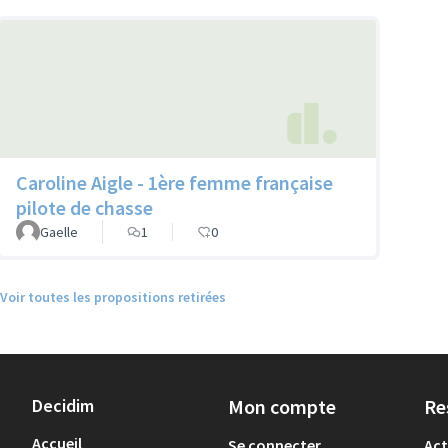
Caroline Aigle - 1ère femme française
pilote de chasse
Gaelle
1
0
Voir toutes les propositions retirées
Decidim
Mon compte
Re
Accueil
Se connecter
Act