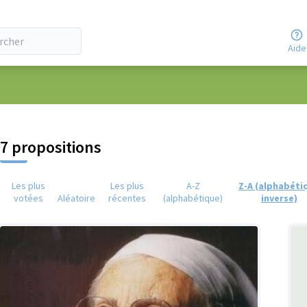
Aide
eur
7 propositions
Les plus
Les plus
A-Z
Z-A (alphabéti
votées
Aléatoire
récentes
(alphabétique)
inverse)