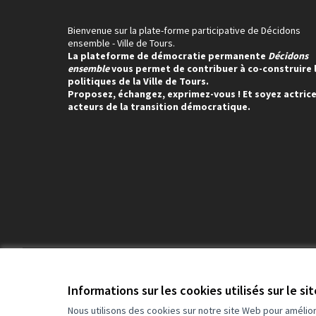
Bienvenue sur la plate-forme participative de Décidons
ensemble - Ville de Tours.
La plateforme de démocratie permanente
Décidons
ensemble
vous permet de contribuer à co-construire 
politiques de la Ville de Tours.
Proposez, échangez, exprimez-vous ! Et soyez actrice
acteurs de la transition démocratique.
Conditions d'utilisation
Paramètres des cookies
Informations sur les cookies utilisés sur le si
Nous utilisons des cookies sur notre site Web pour amélio