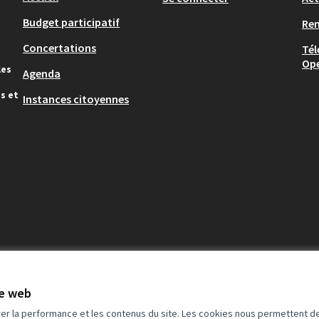
Budget participatif
Re
Concertations
Tél
Op
les
Agenda
s et
Instances citoyennes
te web
rer la performance et les contenus du site. Les cookies nous permettent de