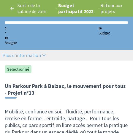
Sortir de la
Budget
Retour aux
-
-
cabine de vote
participatif 2022
projets
0
10
Budget
/
10
Assigné
Plus d'information
Sélectionné
Un Parkour Park à Balzac, le mouvement pour tous
- Projet n°13
Mobilité, confiance en soi... fluidité, performance,
remise en forme... entraide, partage... Pour tous les
publics, ce parc sportif en libre accès permet la pratique
du Parkour dans un espace dédié, où tout le monde