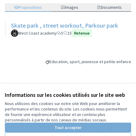
Propositions
Images
Documents
Skate park , street workout, Parkour park
West Coast academy
5
15
Retenue
Education, sport, jeunesse et petite enfance
Filtrer les résultats de la catégorie : Education
Budget
Informations sur les cookies utilisés sur le site web
Nous utilisons des cookies sur notre site Web pour améliorer la
70 000 €
performance et les contenus du site. Les cookies nous permettent
de fournir une expérience utilisateur et un contenu plus
personnalisés à partir de nos canaux de médias sociaux.
Tout accepter
Partager
Suivre