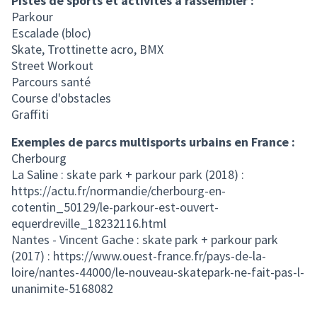
Pistes de sports et activités à rassembler :
Parkour
Escalade (bloc)
Skate, Trottinette acro, BMX
Street Workout
Parcours santé
Course d'obstacles
Graffiti
Exemples de parcs multisports urbains en France :
Cherbourg
La Saline : skate park + parkour park (2018) :
https://actu.fr/normandie/cherbourg-en-
cotentin_50129/le-parkour-est-ouvert-
equerdreville_18232116.html
Nantes - Vincent Gache : skate park + parkour park
(2017) : https://www.ouest-france.fr/pays-de-la-
loire/nantes-44000/le-nouveau-skatepark-ne-fait-pas-l-
unanimite-5168082