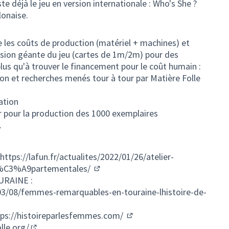
existe déjà le jeu en version internationale : Who's She ?
lonaise.
 les coûts de production (matériel + machines) et
rsion géante du jeu (cartes de 1m/2m) pour des
plus qu'à trouver le financement pour le coût humain :
ion et recherches menés tour à tour par Matière Folle
ration
er pour la production des 1000 exemplaires
.
https://lafun.fr/actualites/2022/01/26/atelier-
d%C3%A9partementales/
(Lien externe)
RAINE :
03/08/femmes-remarquables-en-touraine-lhistoire-de-
tps://histoireparlesfemmes.com/
(Lien externe)
lle.org/