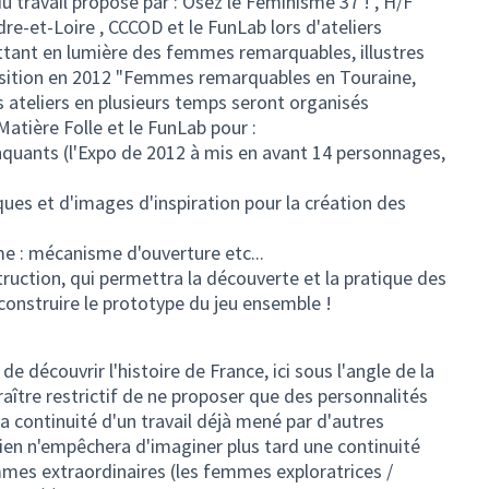
 du travail proposé par : Osez le Féminisme 37 ! , H/F
dre-et-Loire , CCCOD et le FunLab lors d'ateliers
ettant en lumière des femmes remarquables, illustres
position en 2012 "Femmes remarquables en Touraine,
es ateliers en plusieurs temps seront organisés
Matière Folle et le FunLab pour :
quants (l'Expo de 2012 à mis en avant 14 personnages,
ques et d'images d'inspiration pour la création des
me : mécanisme d'ouverture etc...
truction, qui permettra la découverte et la pratique des
construire le prototype du jeu ensemble !
e découvrir l'histoire de France, ici sous l'angle de la
raître restrictif de ne proposer que des personnalités
la continuité d'un travail déjà mené par d'autres
 Rien n'empêchera d'imaginer plus tard une continuité
mes extraordinaires (les femmes exploratrices /