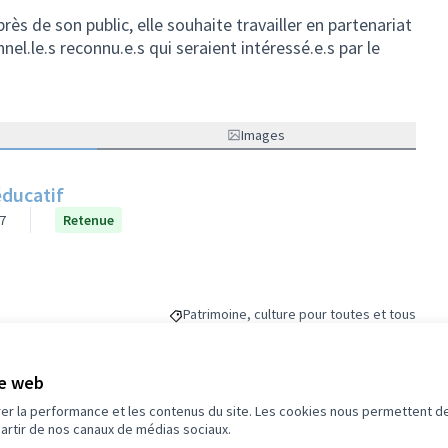
 de son public, elle souhaite travailler en partenariat
nel.le.s reconnu.e.s qui seraient intéressé.e.s par le
Images
éducatif
7
Retenue
Patrimoine, culture pour toutes et tous
Filtrer les résultats de la catégorie : Patrim
te web
éférence : -PROJ-2022-07-29
rer la performance et les contenus du site. Les cookies nous permettent de
partir de nos canaux de médias sociaux.