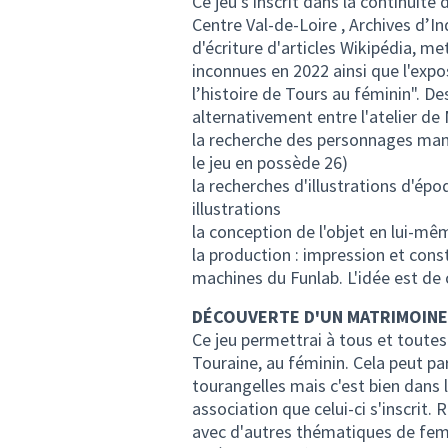
Ce jeu s'inscrit dans la continuité
Centre Val-de-Loire , Archives d’In
d'écriture d'articles Wikipédia, m
inconnues en 2022 ainsi que l'ex
l’histoire de Tours au féminin". D
alternativement entre l'atelier de 
la recherche des personnages man
le jeu en possède 26)
la recherches d'illustrations d'épo
illustrations
la conception de l'objet en lui-mê
la production : impression et cons
machines du Funlab. L'idée est de 
DÉCOUVERTE D'UN MATRIMOINE
Ce jeu permettrai à tous et toutes d
Touraine, au féminin. Cela peut pa
tourangelles mais c'est bien dans 
association que celui-ci s'inscrit.
avec d'autres thématiques de fem