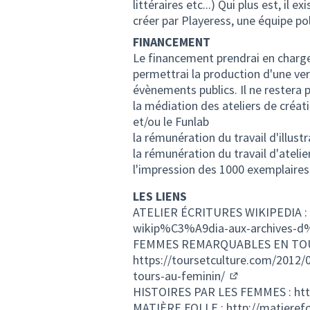
littéraires etc...) Qui plus est, il 
créer par Playeress, une équipe po
FINANCEMENT
Le financement prendrai en charge
permettrai la production d'une ve
évènements publics. Il ne restera 
la médiation des ateliers de créat
et/ou le Funlab
la rémunération du travail d'illust
la rémunération du travail d'ateli
l'impression des 1000 exemplaires
LES LIENS
ATELIER ÉCRITURES WIKIPEDIA :
wikip%C3%A9dia-aux-archives-
FEMMES REMARQUABLES EN TOU
https://toursetculture.com/2012/
tours-au-feminin/
(Lien externe)
HISTOIRES PAR LES FEMMES :
ht
MATIÈRE FOLLE :
http://matierefo