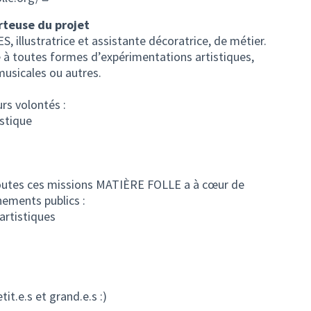
(Lien externe)
rteuse du projet
 illustratrice et assistante décoratrice, de métier.
à toutes formes d’expérimentations artistiques,
 musicales ou autres.
urs volontés :
istique
outes ces missions MATIÈRE FOLLE a à cœur de
ements publics :
artistiques
it.e.s et grand.e.s :)