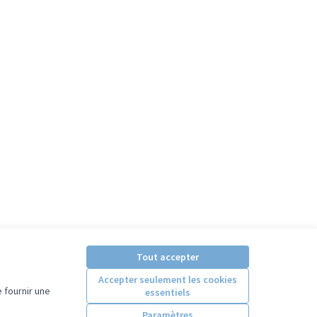
oine, culture pour toutes et tous
Tout accepter
Accepter seulement les cookies
 fournir une
essentiels
Paramètres