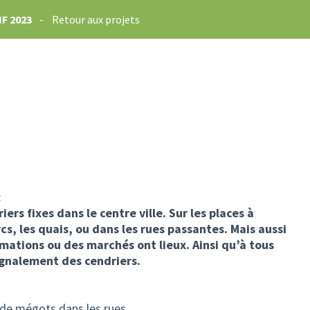
F 2023
-
Retour aux projets
:
ers fixes dans le centre ville. Sur les places à
rcs, les quais, ou dans les rues passantes. Mais aussi
imations ou des marchés ont lieux. Ainsi qu’à tous
signalement des cendriers.
de mégots dans les rues.