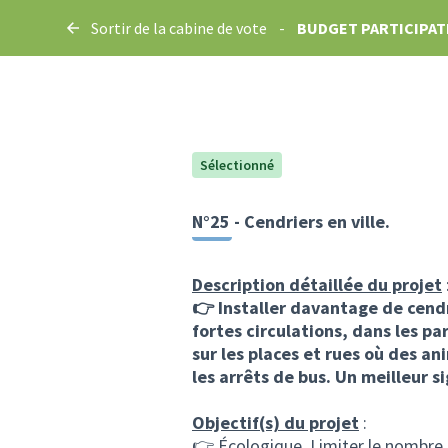
Sortir de la cabine de vote
-
BUDGET PARTICIPATI
Sélectionné
N°25 - Cendriers en ville.
Description détaillée du projet
👉 Installer davantage de cendri
fortes circulations, dans les pa
sur les places et rues où des an
les arrêts de bus. Un meilleur 
Objectif(s) du projet
:
👉 Écologique. Limiter le nombre 