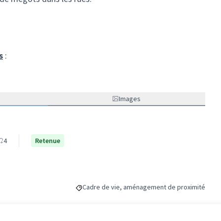
s
:
Images
4
Retenue
Cadre de vie, aménagement de proximité
Filtrer les résultats de la catégorie : Cadre d
éférence : -PROJ-2023-06-135