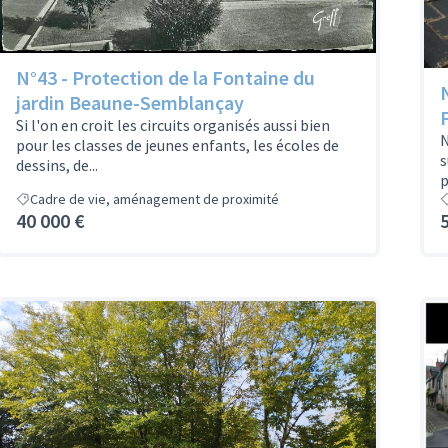
N°43 - Protection de la Fontaine du
jardin Beaune-Semblançay
Si l'on en croit les circuits organisés aussi bien
N
pour les classes de jeunes enfants, les écoles de
s
dessins, de...
p
Cadre de vie, aménagement de proximité
40 000 €