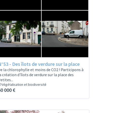
N°53 - Des îlots de verdure sur la place
e la chlorophylle et moins de CO2 ! Participons à
a création d'îlots de verdure sur la place des
etites...
Végétalisation et biodiversité
60 000 €