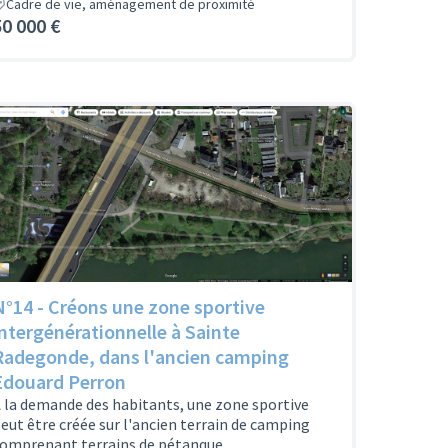
Cadre de vie, aménagement de proximité
50 000 €
N°14 - Créons une zone sportive
intergénérationnelle à Sainte
Radegonde, dans l'ancien camping
Edouard Perron
 la demande des habitants, une zone sportive
eut être créée sur l'ancien terrain de camping
omprenant terrains de pétanque,...