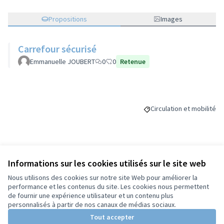
Propositions
Images
Carrefour sécurisé
Emmanuelle JOUBERT
0
0
Retenue
Circulation et mobilité
Filtrer les résultats de l
Budget
Informations sur les cookies utilisés sur le site web
Nous utilisons des cookies sur notre site Web pour améliorer la
70 000 €
performance et les contenus du site. Les cookies nous permettent
de fournir une expérience utilisateur et un contenu plus
personnalisés à partir de nos canaux de médias sociaux.
Tout accepter
Partager
Suivre