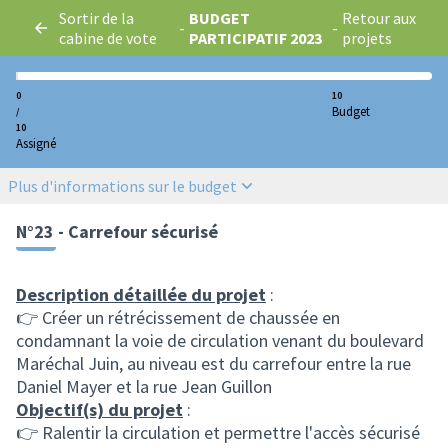
Sortir de la
BUDGET
Retour aux
-
-
cabine de vote
PARTICIPATIF 2023
projets
0
10
Budget
/
10
Assigné
Plus d'informations sur le budget
N°23 - Carrefour sécurisé
Description détaillée du projet
:
👉 Créer un rétrécissement de chaussée en
condamnant la voie de circulation venant du boulevard
Maréchal Juin, au niveau est du carrefour entre la rue
Daniel Mayer et la rue Jean Guillon
Objectif(s) du projet
:
👉 Ralentir la circulation et permettre l'accès sécurisé