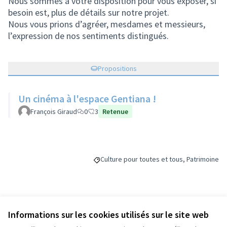
Nous sommes à votre disposition pour vous exposer, si
besoin est, plus de détails sur notre projet.
Nous vous prions d’agréer, mesdames et messieurs,
l’expression de nos sentiments distingués.
Propositions
Un cinéma à l'espace Gentiana !
François Giraud
0
3
Retenue
Culture pour toutes et tous, Patrimoine
Filtrer les résultats de la catégorie : Cul
Budget
Informations sur les cookies utilisés sur le site web