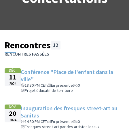
Rencontres
12
Passer la carte
Leaflet
|
©
OpenStreetMap
contributors
L'élément suivant est une carte qui présente les éléments de cet
RENCONTRES PASSÉES
+
−
DÉC.
Conférence "Place de l'enfant dans la
11
ville"
2024
18:30 PM CET
En présentiel
0
Projet éducatif de territoire
NOV.
Inauguration des fresques street-art au
20
Sanitas
2024
14:30 PM CET
En présentiel
0
Fresques street-art par des artistes locaux