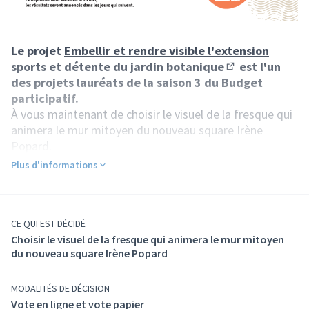
Le projet
Embellir et rendre visible l'extension
sports et détente du jardin botanique
est l'un
(S'ouvre dans un
des projets lauréats de la saison 3 du Budget
participatif.
À vous maintenant de choisir le visuel de la fresque qui
animera le mur mitoyen du nouveau square Irène
Popard.
Les modalités de vote
Plus d'informations
Le vote se tient du
lundi 27 avril au 18 mai 2026
.
Vous pouvez voter selon deux modalités : soit en ligne
sur cette page, soit avec un bulletin papier dans des
urnes réparties dans le quartier.
CE QUI EST DÉCIDÉ
Choisir le visuel de la fresque qui animera le mur mitoyen
Trois bureaux de vote fixes sont disponibles aux
du nouveau square Irène Popard
horaires d'ouverture des structures d'accueil : la serre
du jardin Botanique (tous les jours de 14h à 17h) / Cité
MAME (du lundi au vendredi de 9h à 17h30) / Espace
MODALITÉS DE DÉCISION
Courteline Boulevard Preuilly (Lundi 14h-18h, Mardi 9h-
Vote en ligne et vote papier