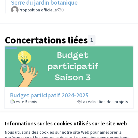
votez pour votre préférée !
Serre du jardin botanique
(S'ouvre dans un nouvel ongl
Proposition officielle
0
Concertations liées
1
Budget participatif 2024-2025
reste 5 mois
La réalisation des projets
Informations sur les cookies utilisés sur le site web
Référence : tours-PART-2026-03-200
Nous utilisons des cookies sur notre site Web pour améliorer la
performance et les contenus du site. Les cookies nous permettent