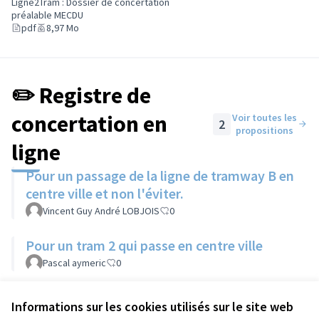
(Lien externe)
Ligne2Tram : Dossier de concertation
préalable MECDU
pdf
8,97 Mo
✏️ Registre de
concertation en
Voir toutes les
2
propositions
ligne
Pour un passage de la ligne de tramway B en
centre ville et non l'éviter.
Vincent Guy André LOBJOIS
0
Pour un tram 2 qui passe en centre ville
Pascal aymeric
0
Informations sur les cookies utilisés sur le site web
Référence : tours-PART-2024-01-87