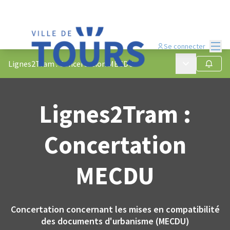
Menu
Se connecter
Menu principa
Lignes2Tram : Concertation MECDU
Suivre
Lignes2Tram :
Concertation
MECDU
Concertation concernant les mises en compatibilité
des documents d'urbanisme (MECDU)