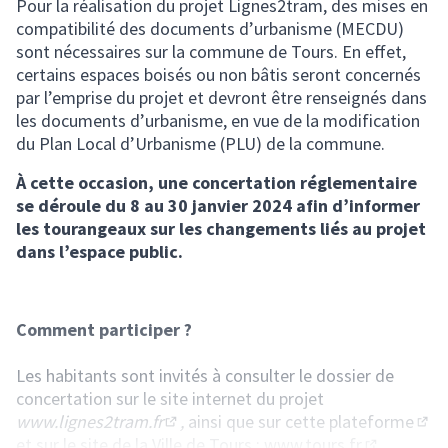
Pour la réalisation du projet Lignes2tram, des mises en
compatibilité des documents d’urbanisme (MECDU)
sont nécessaires sur la commune de Tours. En effet,
certains espaces boisés ou non bâtis seront concernés
par l’emprise du projet et devront être renseignés dans
les documents d’urbanisme, en vue de la modification
du Plan Local d’Urbanisme (PLU) de la commune.
À cette occasion, une concertation réglementaire
se déroule du 8 au 30 janvier 2024 afin d’informer
les tourangeaux sur les changements liés au projet
dans l’espace public.
Comment participer ?
Les habitants sont invités à consulter le dossier de
concertation sur le site internet du projet
www.lignes2tram.fr
,
ainsi que
sur cette plateforme
(Lien externe)
(S'o
et sur le site de la Ville de Tours :
www.tours.fr
.