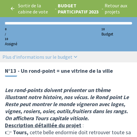
Sortir de la
BUDGET
Retour aux
-
-
cabine de vote
PARTICIPATIF 2023
projets
0
10
Budget
/
10
Assigné
Plus d'informations sur le budget
N°13 - Un rond-point = une vitrine de la ville
Les rond-points doivent présenter un thème
illustrant notre histoire, nos vécus. le Rond point Le
Reste peut montrer le monde vigneron avec loges,
vignes, rosiers, osier, outils,fruitiers dans les rangs.
On affichera Tours capitale viticole.
Description détaillée du projet
:
👉
Tours,
cette belle endormie doit retrouver toute sa