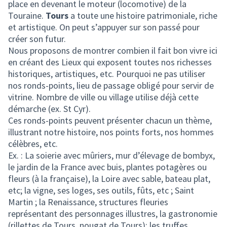
place en devenant le moteur (locomotive) de la
Touraine.
Tours
a toute une histoire patrimoniale, riche
et artistique. On peut s’appuyer sur son passé pour
créer son futur.
Nous proposons de montrer combien il fait bon vivre ici
en créant des Lieux qui exposent toutes nos richesses
historiques, artistiques, etc. Pourquoi ne pas utiliser
nos ronds-points, lieu de passage obligé pour servir de
vitrine. Nombre de ville ou village utilise déjà cette
démarche (ex. St Cyr).
Ces ronds-points peuvent présenter chacun un thème,
illustrant notre histoire, nos points forts, nos hommes
célèbres, etc.
Ex. : La soierie avec mûriers, mur d’élevage de bombyx,
le jardin de la France avec buis, plantes potagères ou
fleurs (à la française), la Loire avec sable, bateau plat,
etc; la vigne, ses loges, ses outils, fûts, etc ; Saint
Martin ; la Renaissance, structures fleuries
représentant des personnages illustres, la gastronomie
(rillettes de Tours, nougat de Tours); les truffes