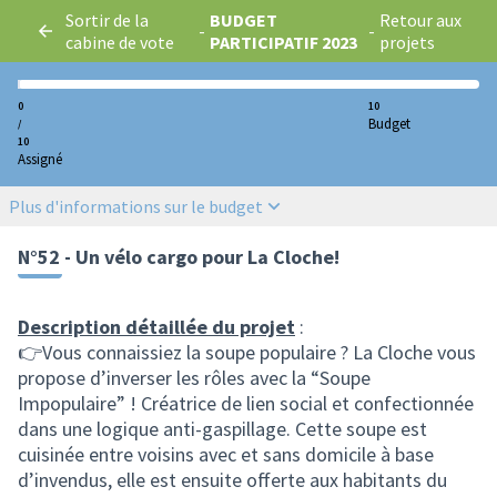
Sortir de la
BUDGET
Retour aux
-
-
cabine de vote
PARTICIPATIF 2023
projets
0
10
Budget
/
10
Assigné
Plus d'informations sur le budget
N°52 - Un vélo cargo pour La Cloche!
Description détaillée du projet
:
👉Vous connaissiez la soupe populaire ? La Cloche vous
propose d’inverser les rôles avec la “Soupe
Impopulaire” ! Créatrice de lien social et confectionnée
dans une logique anti-gaspillage. Cette soupe est
cuisinée entre voisins avec et sans domicile à base
d’invendus, elle est ensuite offerte aux habitants du