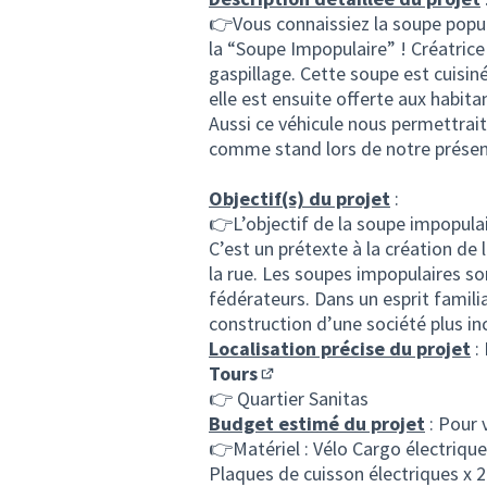
👉Vous connaissiez la soupe popula
la “Soupe Impopulaire” ! Créatrice
gaspillage. Cette soupe est cuisin
elle est ensuite offerte aux habita
Aussi ce véhicule nous permettrait d
comme stand lors de notre prése
Objectif(s) du projet
:
👉L’objectif de la soupe impopula
C’est un prétexte à la création de
la rue. Les soupes impopulaires s
fédérateurs. Dans un esprit familial
construction d’une société plus inc
Localisation précise du projet
:
Tours
(S'ouvre dans un nouvel ong
👉 Quartier Sanitas
Budget estimé du projet
: Pour 
👉Matériel : Vélo Cargo électriqu
Plaques de cuisson électriques x 