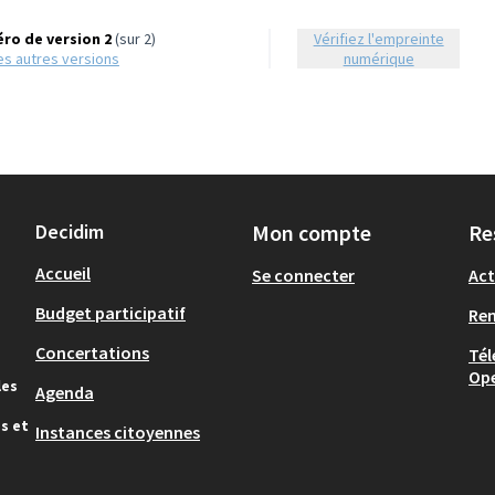
ro de version 2
(sur 2)
Vérifiez l'empreinte
 les autres versions
numérique
Decidim
Mon compte
Re
Accueil
Se connecter
Act
Budget participatif
Re
Concertations
Tél
Op
les
Agenda
s et
Instances citoyennes