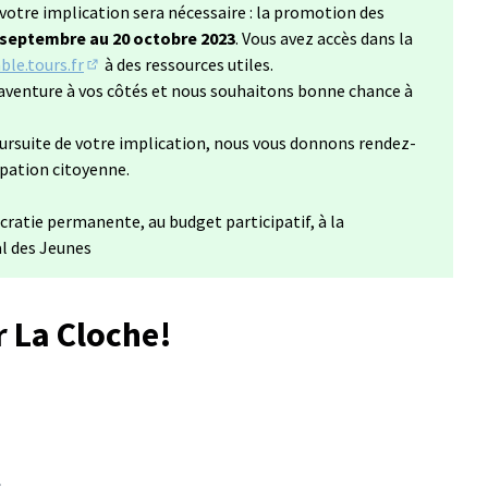
votre implication sera nécessaire : la promotion des
 septembre au 20 octobre 2023
. Vous avez accès dans la
le.tours.fr
à des ressources utiles.
(S'ouvre dans un nouvel onglet)
aventure à vos côtés et nous souhaitons bonne chance à
ursuite de votre implication, nous vous donnons rendez-
ipation citoyenne.
cratie permanente, au budget participatif, à la
al des Jeunes
r La Cloche!
: