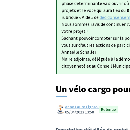
phase déterminante va s'ouvrir où 
projets et le vote qui aura lieu du
8
rubrique « Aide » de
decidonsensemb
Nous sommes ravis de continuer l'
votre projet !
Sachant pouvoir compter sur la po
vous sur d'autres actions de partic
Annaelle Schaller
Maire adjointe, déléguée à la démo
citoyenneté et au Conseil Municip
Un vélo cargo pou
Anne Laure Figarol
Retenue
05/04/2023 13:58
Description détaillée du projet