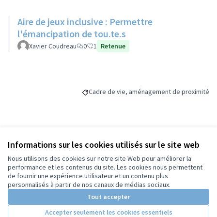
Aire de jeux inclusive : Permettre
l'émancipation de tou.te.s
Xavier Coudreau
0
1
Retenue
Cadre de vie, aménagement de proximité
Filtrer les résultats de la catégorie : Cadr
Budget
Informations sur les cookies utilisés sur le site web
Nous utilisons des cookies sur notre site Web pour améliorer la
70 000 €
performance et les contenus du site. Les cookies nous permettent
de fournir une expérience utilisateur et un contenu plus
personnalisés à partir de nos canaux de médias sociaux.
Tout accepter
Partager
Suivre
Accepter seulement les cookies essentiels