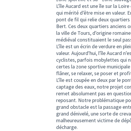
L'île Aucard est une île sur la Loi
qui mérité d'être mise en valeur. En
pont de fil qui relie deux quartier
Bert. Ces deux quartiers anciens on
la ville de Tours, d'origine romain
médiéval constituaient le seul pass
L'île est un écrin de verdure en ple
valeur. Aujourd'hui, l'île Aucard 
cyclistes, parfois mobylettes qui ne
certes la zone sportive municipale
flâner, se relaxer, se poser et prof
L'île est coupée en deux par le po
captage des eaux, notre projet con
remet absolument pas en question 
reposant. Notre problématique port
grand obstacle est la passage entre
grand dénivelé, une sorte de creva
malheureusement victime de dépôt
décharge.