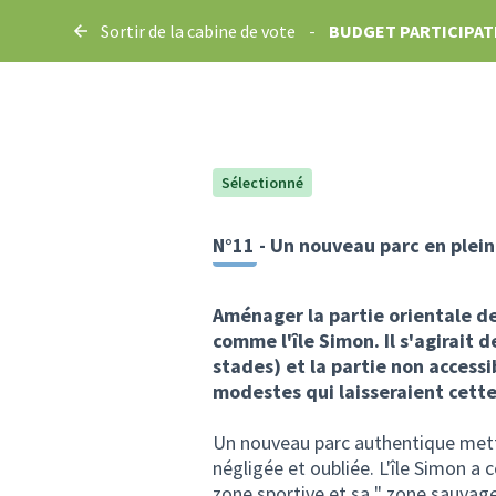
Sortir de la cabine de vote
-
BUDGET PARTICIPATI
Sélectionné
N°11 - Un nouveau parc en plein
Aménager la partie orientale de 
comme l'île Simon. Il s'agirait d
stades) et la partie non acces
modestes qui laisseraient cette
Un nouveau parc authentique mettr
négligée et oubliée. L'île Simon a ce
zone sportive et sa " zone sauvage"