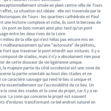
re exceptionnellement située en plein centre-ville de Tours
 effet, sa situation est idéale : elle est traversée par le
s historiques de Tours : les quartiers cathédrale et Paul
t une histoire complexe et riche, ils sont le berceau de
e. Un pont en bois romain ainsi plus tard qu'un pont
age entre les deux rives de la Loire.
in milieu de la ville qui n'est hélas pas encore mis en
n'est malheureusement qu'une "autoroute" de piétons,
 font que traverser le pont interdit aux voitures. Il y a
 composé de stades, mais il n'y a absolument rien pour
iter de cette douceur de vie ligérienne unique.
nt, la majeure partie du côté occidental est une zone de
cerne la partie orientale au bout des stades et ne
ce caractère sauvage qui rend le lieu si unique et
e essentiellement sur l'accessibilité de ce lieu. Un
 la zone des stades et la zone du projet, car il y a un
sse. La zone qui concerne le projet est souvent
s d'ordures transformant ce bel endroit naturel en