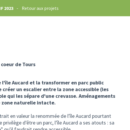
F 2023
-
Retour aux projets
 coeur de Tours
l'île Aucard et la transformer en parc public
e créer un escalier entre la zone accessible (les
sible qui les sépare d'une crevasse. Aménagements
 zone naturelle intacte.
ait en valeur la renommée de l'île Aucard pourtant
 privilège d'être un parc, l'île Aucard a ses atouts : sa
 qu'il faudrait rendre accessible.