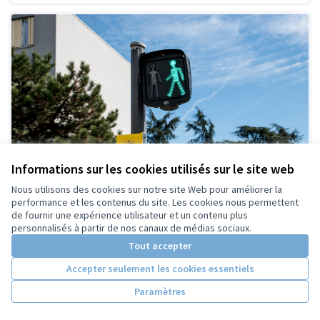
Informations sur les cookies utilisés sur le site web
Nous utilisons des cookies sur notre site Web pour améliorer la
performance et les contenus du site. Les cookies nous permettent
de fournir une expérience utilisateur et un contenu plus
N°49 - La ville plus facile pour les malvoyants
personnalisés à partir de nos canaux de médias sociaux.
L'idée est d'ajouter des dispositifs sonores aux passages
Tout accepter
piétons afin de faciliter la traversée des personnes avec
Accepter seulement les cookies essentiels
un handicap visuel....
Circulation et mobilité
Sélectionné
Paramètres
50 000 €