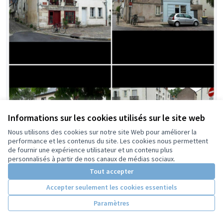
Informations sur les cookies utilisés sur le site web
Nous utilisons des cookies sur notre site Web pour améliorer la
performance et les contenus du site. Les cookies nous permettent
de fournir une expérience utilisateur et un contenu plus
personnalisés à partir de nos canaux de médias sociaux.
Tout accepter
N°53 - Des îlots de verdure sur la place
Accepter seulement les cookies essentiels
De la chlorophylle et moins de CO2 ! Participons à la
création d'îlots de verdure sur la place des Petites...
Paramètres
Végétalisation et biodiversité
60 000 €