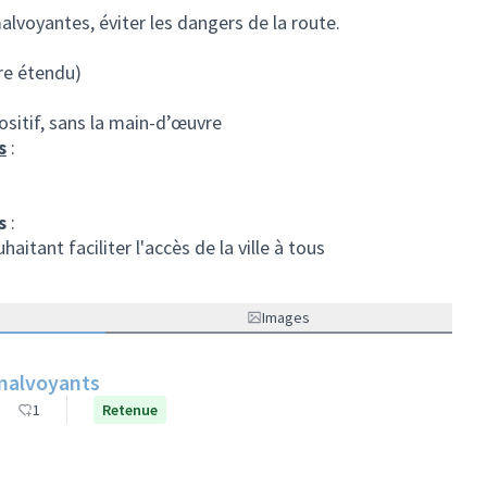
alvoyantes, éviter les dangers de la route.
re étendu)
sitif, sans la main-d’œuvre
s
:
s
:
itant faciliter l'accès de la ville à tous
Images
s malvoyants
1
Retenue