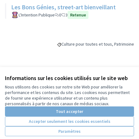
Les Bons Génies, street-art bienveillant
L'Intention Publique
0
3
Retenue
Culture pour toutes et tous, Patrimoine
Filtrer les résultats de la catégorie : Cul
Budget
Informations sur les cookies utilisés sur le site web
Nous utilisons des cookies sur notre site Web pour améliorer la
67 000 €
performance et les contenus du site. Les cookies nous permettent
de fournir une expérience utilisateur et un contenu plus
personnalisés à partir de nos canaux de médias sociaux.
Tout accepter
Partager
Suivre
Accepter seulement les cookies essentiels
Paramètres
Référence : -PROJ-2023-06-147