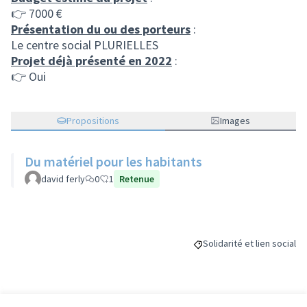
👉 7000 €
Présentation du ou des porteurs
:
Le centre social PLURIELLES
Projet déjà présenté en 2022
:
👉 Oui
Propositions
Images
Du matériel pour les habitants
david ferly
0
1
Retenue
Solidarité et lien social
Filtrer les résultats de la 