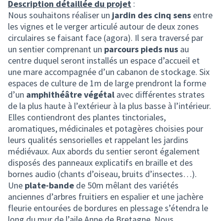
Description détaillée du projet
:
Nous souhaitons réaliser un
jardin des cinq sens
entre
les vignes et le verger articulé autour de deux zones
circulaires se faisant face (agora). Il sera traversé par
un sentier comprenant un
parcours pieds nus
au
centre duquel seront installés un espace d’accueil et
une mare accompagnée d’un cabanon de stockage. Six
espaces de culture de 1m de large prendront la forme
d’un
amphithéâtre
végétal
avec différentes strates
de la plus haute à l’extérieur à la plus basse à l’intérieur.
Elles contiendront des plantes tinctoriales,
aromatiques, médicinales et potagères choisies pour
leurs qualités sensorielles et rappelant les jardins
médiévaux. Aux abords du sentier seront également
disposés des panneaux explicatifs en braille et des
bornes audio (chants d’oiseau, bruits d’insectes…).
Une
plate-bande
de 50m mêlant des variétés
anciennes d’arbres fruitiers en espalier et une jachère
fleurie entourées de bordures en plessage s’étendra le
long du mur de l’aile Anne de Bretagne. Nous