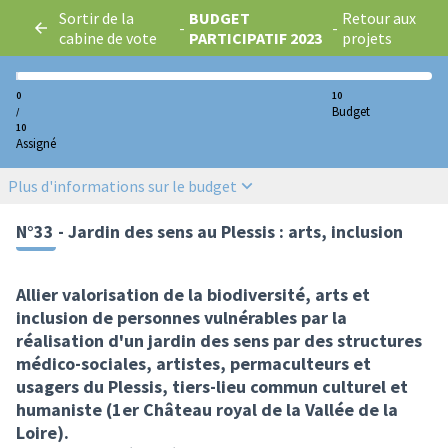
Sortir de la
BUDGET
Retour aux
-
-
cabine de vote
PARTICIPATIF 2023
projets
0
10
Budget
/
10
Assigné
Plus d'informations sur le budget
N°33 - Jardin des sens au Plessis : arts, inclusion
Allier valorisation de la biodiversité, arts et
inclusion de personnes vulnérables par la
réalisation d'un jardin des sens par des structures
médico- sociales, artistes, permaculteurs et
usagers du Plessis, tiers-lieu commun culturel et
humaniste (1er Château royal de la Vallée de la
Loire).