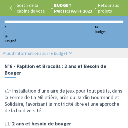
Sortir de la
BUDGET
Retour aux
-
-
cabine de vote
PARTICIPATIF 2023
projets
0
10
Budget
/
10
Assigné
Plus d'informations sur le budget
N°6 - Papillon et Brocolis : 2 ans et Besoin de
Bouger
👉 Installation d'une aire de jeux pour tout petits, dans
la Ferme de La Milletière, près du Jardin Gourmand et
Solidaire, favorisant la motricité libre et une approche
de la biodiversité.
🏃‍♀️
2 ans et besoin de bouger