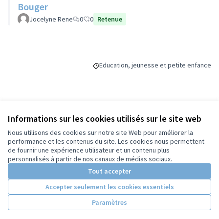
Bouger
Jocelyne Rene
0
0
Retenue
Education, jeunesse et petite enfance
Filtrer les résultats de la catégorie : Ed
Budget
Informations sur les cookies utilisés sur le site web
Nous utilisons des cookies sur notre site Web pour améliorer la
60 000 €
performance et les contenus du site. Les cookies nous permettent
de fournir une expérience utilisateur et un contenu plus
personnalisés à partir de nos canaux de médias sociaux.
Tout accepter
Partager
Suivre
Accepter seulement les cookies essentiels
Paramètres
Référence : -PROJ-2023-06-131