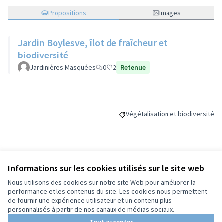
Propositions
Images
Jardin Boylesve, îlot de fraîcheur et
biodiversité
Jardinières Masquées
0
2
Retenue
Végétalisation et biodiversité
Filtrer les résultats de la catégo
Budget
Informations sur les cookies utilisés sur le site web
Nous utilisons des cookies sur notre site Web pour améliorer la
70 000 €
performance et les contenus du site. Les cookies nous permettent
de fournir une expérience utilisateur et un contenu plus
personnalisés à partir de nos canaux de médias sociaux.
Tout accepter