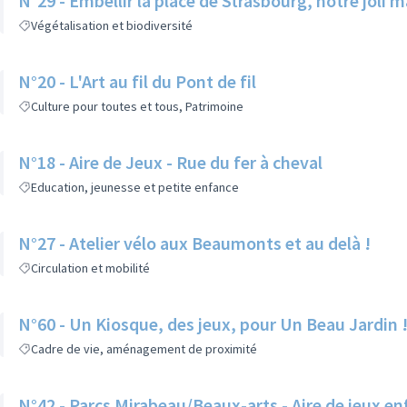
N°29 - Embellir la place de Strasbourg, notre joli 
Végétalisation et biodiversité
N°20 - L'Art au fil du Pont de fil
Culture pour toutes et tous, Patrimoine
N°18 - Aire de Jeux - Rue du fer à cheval
Education, jeunesse et petite enfance
N°27 - Atelier vélo aux Beaumonts et au delà !
Circulation et mobilité
N°60 - Un Kiosque, des jeux, pour Un Beau Jardin 
Cadre de vie, aménagement de proximité
N°42 - Parcs Mirabeau/Beaux-arts - Aire de jeux en