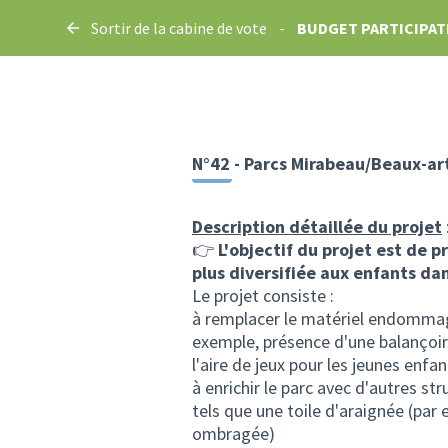
Sortir de la cabine de vote
-
BUDGET PARTICIPATI
N°42 - Parcs Mirabeau/Beaux-art
Description détaillée du projet
👉
L'objectif du projet est de p
plus diversifiée aux enfants da
Le projet consiste :
à remplacer le matériel endommag
exemple, présence d'une balançoir
l'aire de jeux pour les jeunes enfa
à enrichir le parc avec d'autres st
tels que une toile d'araignée (pa
ombragée)