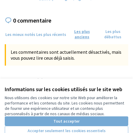
0 commentaire
Les plus
Les plus
Les mieux notés
Les plus récents
anciens
débattus
Les commentaires sont actuellement désactivés, mais
vous pouvez lire ceux déjà saisis.
Référence : tours-PROP-2023-02-726
Numéro de version 1
(sur 1)
voir les autres versions
Informations sur les cookies utilisés sur le site web
Vérifiez l'empreinte numérique
Nous utilisons des cookies sur notre site Web pour améliorer la
performance et les contenus du site. Les cookies nous permettent
de fournir une expérience utilisateur et un contenu plus
Conditions d'utilisation
personnalisés à partir de nos canaux de médias sociaux.
Paramètres des cookies
Tout accepter
Accepter seulement les cookies essentiels