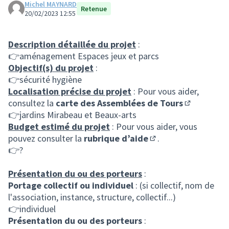
Michel MAYNARD
Retenue
20/02/2023 12:55
Description détaillée du projet
:
👉aménagement Espaces jeux et parcs
Objectif(s) du projet
:
👉sécurité hygiène
Localisation précise du projet
: Pour vous aider,
consultez la
carte des Assemblées de Tours
(S'ouvre da
👉jardins Mirabeau et Beaux-arts
Budget estimé du projet
: Pour vous aider, vous
pouvez consulter la
rubrique d’aide
.
(S'ouvre dans un nou
👉?
Présentation du ou des porteurs
:
Portage collectif ou individuel
: (si collectif, nom de
l'association, instance, structure, collectif...)
👉individuel
Présentation du ou des porteurs
: