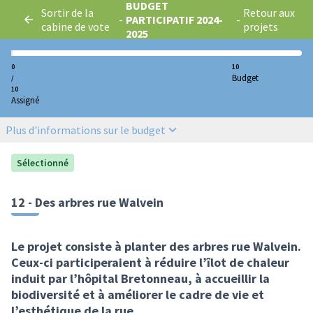
BUDGET
Sortir de la
Retour aux
-
PARTICIPATIF 2024-
-
cabine de vote
projets
2025
0
10
Budget
/
10
Assigné
Plus d'informations sur le budget
Sélectionné
12 - Des arbres rue Walvein
Le projet consiste à planter des arbres rue Walvein.
Ceux-ci participeraient à réduire l’îlot de chaleur
induit par l’hôpital Bretonneau, à accueillir la
biodiversité et à améliorer le cadre de vie et
l’esthétique de la rue.