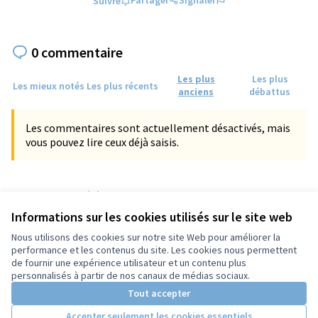
Partager
Signaler
Suivre
0 commentaire
Les plus
Les plus
Les mieux notés
Les plus récents
anciens
débattus
Les commentaires sont actuellement désactivés, mais
vous pouvez lire ceux déjà saisis.
Référence : tours-PROP-2024-10-1244
Numéro de version 2
(sur 2)
voir les autres versions
Informations sur les cookies utilisés sur le site web
Vérifiez l'empreinte numérique
Nous utilisons des cookies sur notre site Web pour améliorer la
performance et les contenus du site. Les cookies nous permettent
de fournir une expérience utilisateur et un contenu plus
Conditions d'utilisation
personnalisés à partir de nos canaux de médias sociaux.
Paramètres des cookies
Tout accepter
Accepter seulement les cookies essentiels