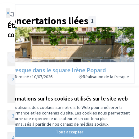
aider à concevoir et déposer votre idée
×
Concertations liées
1
Étapes de la
concertation
L'appel à idée
1
09/09/2024 - 08/11/2024
Fresque dans le square Irène Popard
Terminé : 10/07/2026
Réalisation de la fresque
L’analyse de
2
recevabilité des
idées
Informations sur les cookies utilisés sur le site web
09/11/2024 - 27/04/2025
Référence : tours-PART-2023-02-13
Nous utilisons des cookies sur notre site Web pour améliorer la
performance et les contenus du site. Les cookies nous permettent
Le vote
3
de fournir une expérience utilisateur et un contenu plus
Conditions d'utilisation
28/04/2025 - 11/06/2025
personnalisés à partir de nos canaux de médias sociaux.
Paramètres des cookies
Tout accepter
Dépouillement
4