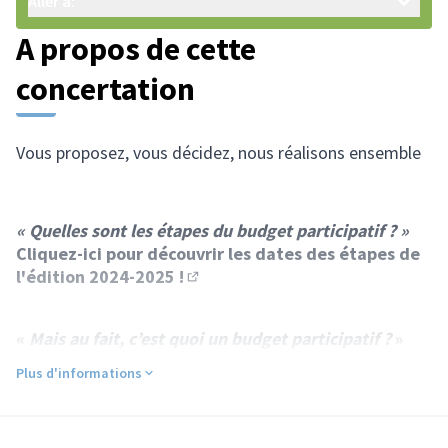
Aller à:
A propos de cette
concertation
Vous proposez, vous décidez, nous réalisons ensemble
« Quelles sont les étapes du budget participatif ? »
Cliquez-ici pour découvrir les dates des étapes de
l'édition 2024-2025 !
(S'ouvre dans un nouvel onglet)
«
Mais au fait, c’est quoi un budget participatif ?
»
Le budget participatif, c’est 500 000 € que la ville de
Plus d'informations
Tours réserve pour réaliser des projets
proposés
puis
votés
directement par les habitantes et habitants.
Le principe est simple :
Vous proposez, vous décidez,