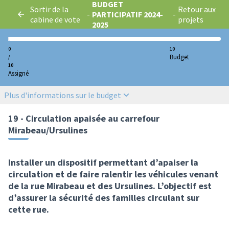
BUDGET
Sortir de la
Retour aux
-
PARTICIPATIF 2024-
-
cabine de vote
projets
2025
0
10
Budget
/
10
Assigné
Plus d'informations sur le budget
19 - Circulation apaisée au carrefour
Mirabeau/Ursulines
Installer un dispositif permettant d’apaiser la
circulation et de faire ralentir les véhicules venant
de la rue Mirabeau et des Ursulines. L’objectif est
d’assurer la sécurité des familles circulant sur
cette rue.