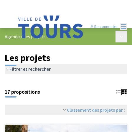
Menu
Se connecter
Menu p
Agenda
/
Les projets
Les projets
Filtrer et rechercher
Passer la carte
Leaflet
|
©
OpenStreetMap
contributors
L'élément suivant est une carte qui présente les éléments de cet
+
17 propositions
−
Classement des projets par :