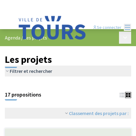
Menu
Se connecter
Menu p
Agenda
/
Les projets
Les projets
Filtrer et rechercher
Passer la carte
Leaflet
|
©
OpenStreetMap
contributors
L'élément suivant est une carte qui présente les éléments de cet
+
17 propositions
−
Classement des projets par :