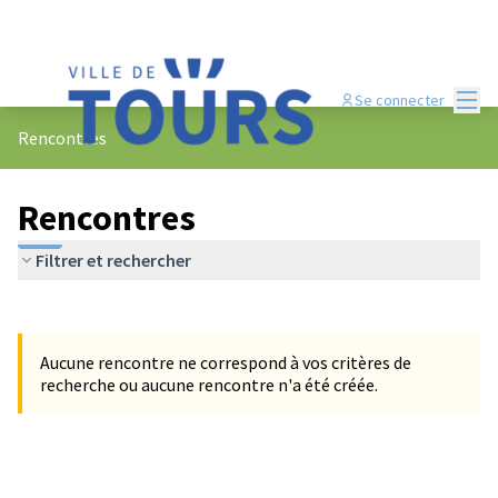
Menu
Se connecter
Rencontres
Rencontres
Filtrer et rechercher
Passer la carte
Leaflet
|
©
OpenStreetMap
contributors
L'élément suivant est une carte qui présente les éléments de cet
+
Aucune rencontre ne correspond à vos critères de
−
recherche ou aucune rencontre n'a été créée.