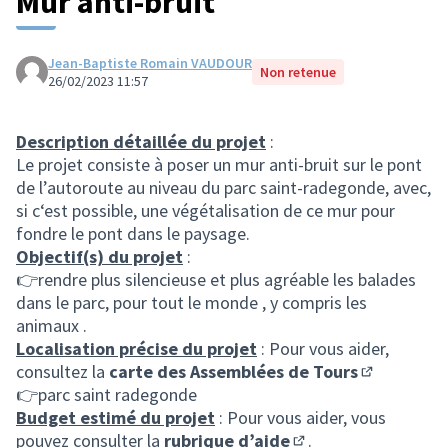
Mur anti-bruit
Jean-Baptiste Romain VAUDOUR
Non retenue
26/02/2023 11:57
Description détaillée du projet
:
Le projet consiste à poser un mur anti-bruit sur le pont
de l’autoroute au niveau du parc saint-radegonde, avec,
si c‘est possible, une végétalisation de ce mur pour
fondre le pont dans le paysage.
Objectif(s) du projet
:
👉rendre plus silencieuse et plus agréable les balades
dans le parc, pour tout le monde , y compris les
animaux .
Localisation précise du projet
: Pour vous aider,
consultez la
carte des Assemblées de Tours
(S'ouvre da
👉parc saint radegonde
Budget estimé du projet
: Pour vous aider, vous
pouvez consulter la
rubrique d’aide
.