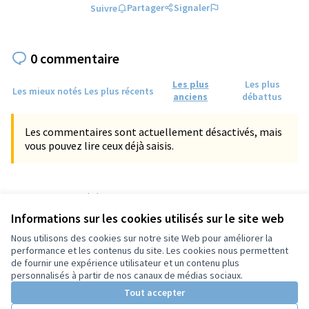
Partager
Signaler
Suivre
0 commentaire
Les plus
Les plus
Les mieux notés
Les plus récents
anciens
débattus
Les commentaires sont actuellement désactivés, mais
vous pouvez lire ceux déjà saisis.
Référence : tours-PROP-2023-02-732
Numéro de version 1
(sur 1)
voir les autres versions
Informations sur les cookies utilisés sur le site web
Vérifiez l'empreinte numérique
Nous utilisons des cookies sur notre site Web pour améliorer la
performance et les contenus du site. Les cookies nous permettent
de fournir une expérience utilisateur et un contenu plus
Conditions d'utilisation
personnalisés à partir de nos canaux de médias sociaux.
Paramètres des cookies
Tout accepter