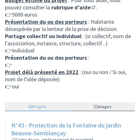
Budget estimé du projet
: Pour vous aider, vous
pouvez consulter la
rubrique d’aide
.
(S'ouvre dans un nou
👉5000 euros
Présentation du ou des porteurs
: Habitante
désespérée par la lenteur de la prise de décision.
Portage collectif ou individuel
: (si collectif, nom de
l'association, instance, structure, collectif...)
👉Individuel
Présentation du ou des porteurs
:
👉
Projet déjà présenté en 2022
: (oui ou non / Si oui,
nom de l'idée déposée)
👉oui
Projets
Images
N°43 - Protection de la Fontaine du jardin
Beaune-Semblançay
Cadre de vie, aménagement de proximité