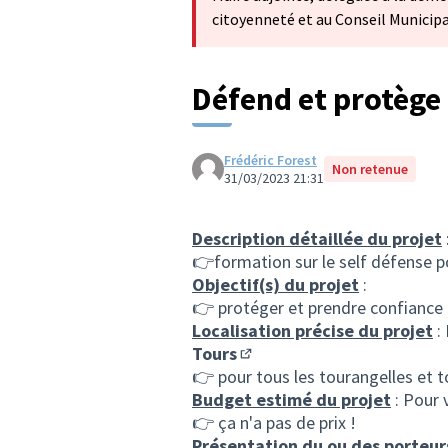
citoyenneté et au Conseil Municip
Défend et protège 
Frédéric Forest
Non retenue
31/03/2023 21:31
Description détaillée du projet
👉formation sur le self défense
Objectif(s) du projet
:
👉 protéger et prendre confiance 
Localisation précise du projet
:
Tours
(S'ouvre dans un nouvel ong
👉 pour tous les tourangelles et 
Budget estimé du projet
: Pour 
👉 ça n'a pas de prix !
Présentation du ou des porteur