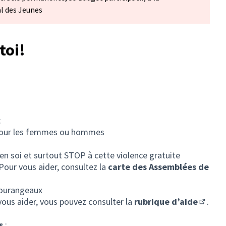
al des Jeunes
toi!
:
 pour les femmes ou hommes
en soi et surtout STOP à cette violence gratuite
 Pour vous aider, consultez la
carte des Assemblées de
let)
tourangeaux
vous aider, vous pouvez consulter la
rubrique d’aide
.
(S'ouvr
s
: