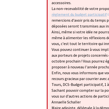
accessoires.
La non-recevabilité de votre propos
règlement du budget participatif
(
remercions d'avoir pris du temps po
déposées seront transmises aux in
Ainsi, même si votre idée ne pourr
même à alimenter les réflexions de 
vous, c'est tout le territoire qui in
Vous pouvez continuer à vous impl
aux porteurs de projets concernés
octobre prochain ! Vous pourrez é
proposer à nouveau l'année procha
Enfin, nous vous informons que vo
recours gracieux par courrier avec a
Tours, DCS-Budget participatif, 1
Sachant pouvoir compter sur la po
vous sur d'autres actions de partic
Annaelle Schaller
Maire adjointe, déléguée à la démo