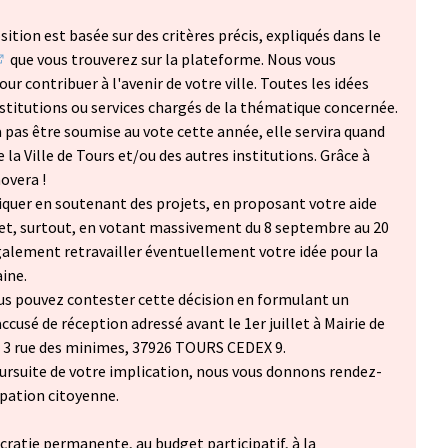
ition est basée sur des critères précis, expliqués dans le
que vous trouverez sur la plateforme. Nous vous
S'ouvre dans un nouvel onglet)
ur contribuer à l'avenir de votre ville. Toutes les idées
stitutions ou services chargés de la thématique concernée.
a pas être soumise au vote cette année, elle servira quand
la Ville de Tours et/ou des autres institutions. Grâce à
novera !
iquer en soutenant des projets, en proposant votre aide
 et, surtout, en votant massivement du 8 septembre au 20
galement retravailler éventuellement votre idée pour la
ine.
us pouvez contester cette décision en formulant un
ccusé de réception adressé avant le 1er juillet à Mairie de
 à 3 rue des minimes, 37926 TOURS CEDEX 9.
ursuite de votre implication, nous vous donnons rendez-
ipation citoyenne.
cratie permanente, au budget participatif, à la