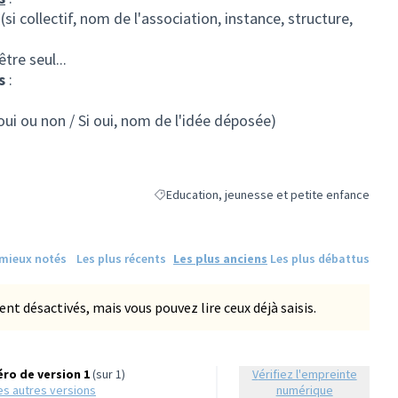
 (si collectif, nom de l'association, instance, structure,
tre seul...
s
:
(oui ou non / Si oui, nom de l'idée déposée)
Education, jeunesse et petite enfance
Filtrer les résultats de la catégorie : Educati
 mieux notés
Les plus récents
Les plus anciens
Les plus débattus
 désactivés, mais vous pouvez lire ceux déjà saisis.
ro de version 1
(sur 1)
Vérifiez l'empreinte
 les autres versions
numérique