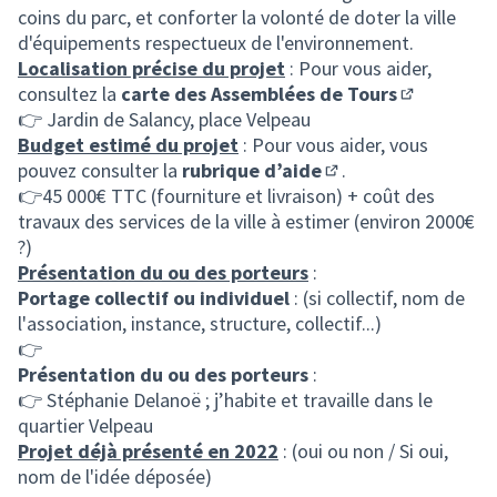
coins du parc, et conforter la volonté de doter la ville
d'équipements respectueux de l'environnement.
Localisation précise du projet
: Pour vous aider,
consultez la
carte des Assemblées de Tours
(S'ouvre da
👉 Jardin de Salancy, place Velpeau
Budget estimé du projet
: Pour vous aider, vous
pouvez consulter la
rubrique d’aide
.
(S'ouvre dans un nou
👉45 000€ TTC (fourniture et livraison) + coût des
travaux des services de la ville à estimer (environ 2000€
?)
Présentation du ou des porteurs
:
Portage collectif ou individuel
: (si collectif, nom de
l'association, instance, structure, collectif...)
👉
Présentation du ou des porteurs
:
👉 Stéphanie Delanoë ; j’habite et travaille dans le
quartier Velpeau
Projet déjà présenté en 2022
: (oui ou non / Si oui,
nom de l'idée déposée)