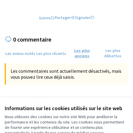
Partager
Signaler
Suivre
0 commentaire
Les plus
Les plus
Les mieux notés
Les plus récents
anciens
débattus
Les commentaires sont actuellement désactivés, mais
vous pouvez lire ceux déjà saisis.
Référence : tours-PROP-2023-04-836
Numéro de version 1
(sur 1)
voir les autres versions
Informations sur les cookies utilisés sur le site web
Vérifiez l'empreinte numérique
Nous utilisons des cookies sur notre site Web pour améliorer la
performance et les contenus du site. Les cookies nous permettent
de fournir une expérience utilisateur et un contenu plus
Conditions d'utilisation
personnalisés à partir de nos canaux de médias sociaux.
Paramètres des cookies