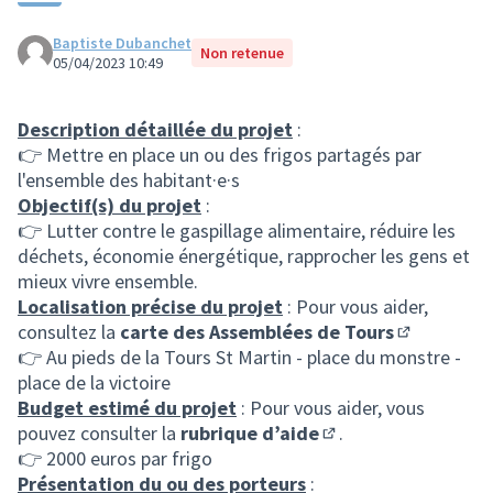
Baptiste Dubanchet
Non retenue
05/04/2023 10:49
Description détaillée du projet
:
👉 Mettre en place un ou des frigos partagés par
l'ensemble des habitant·e·s
Objectif(s) du projet
:
👉 Lutter contre le gaspillage alimentaire, réduire les
déchets, économie énergétique, rapprocher les gens et
mieux vivre ensemble.
Localisation précise du projet
: Pour vous aider,
consultez la
carte des Assemblées de Tours
(S'ouvre da
👉 Au pieds de la Tours St Martin - place du monstre -
place de la victoire
Budget estimé du projet
: Pour vous aider, vous
pouvez consulter la
rubrique d’aide
.
(S'ouvre dans un nou
👉 2000 euros par frigo
Présentation du ou des porteurs
: