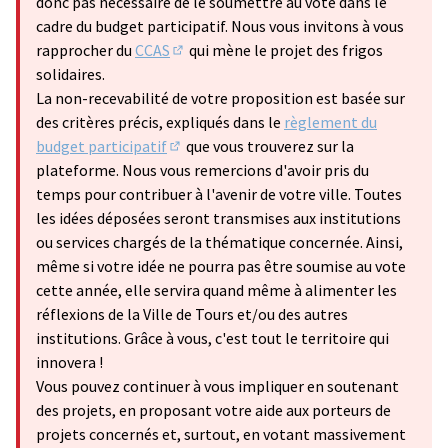
donc pas nécessaire de le soumettre au vote dans le
cadre du budget participatif. Nous vous invitons à vous
rapprocher du
CCAS
qui mène le projet des frigos
(Lien externe)
solidaires.
La non-recevabilité de votre proposition est basée sur
des critères précis, expliqués dans le
règlement du
budget participatif
que vous trouverez sur la
(S'ouvre dans un nouvel onglet)
plateforme. Nous vous remercions d'avoir pris du
temps pour contribuer à l'avenir de votre ville. Toutes
les idées déposées seront transmises aux institutions
ou services chargés de la thématique concernée. Ainsi,
même si votre idée ne pourra pas être soumise au vote
cette année, elle servira quand même à alimenter les
réflexions de la Ville de Tours et/ou des autres
institutions. Grâce à vous, c'est tout le territoire qui
innovera !
Vous pouvez continuer à vous impliquer en soutenant
des projets, en proposant votre aide aux porteurs de
projets concernés et, surtout, en votant massivement