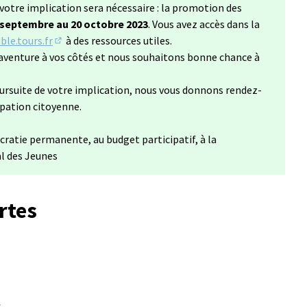
votre implication sera nécessaire : la promotion des
 septembre au 20 octobre 2023
. Vous avez accès dans la
le.tours.fr
à des ressources utiles.
(S'ouvre dans un nouvel onglet)
aventure à vos côtés et nous souhaitons bonne chance à
ursuite de votre implication, nous vous donnons rendez-
ipation citoyenne.
cratie permanente, au budget participatif, à la
al des Jeunes
rtes
: