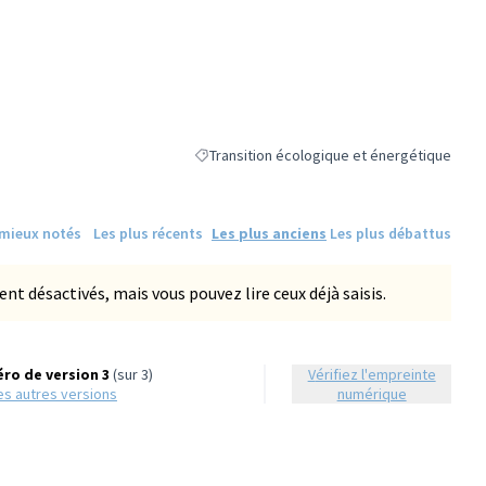
e
Transition écologique et énergétique
Filtrer les résultats de la catégorie : Transi
 mieux notés
Les plus récents
Les plus anciens
Les plus débattus
 désactivés, mais vous pouvez lire ceux déjà saisis.
ro de version 3
(sur 3)
Vérifiez l'empreinte
 les autres versions
numérique