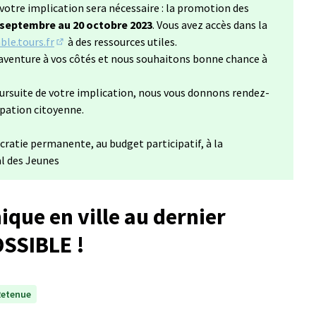
votre implication sera nécessaire : la promotion des
 septembre au 20 octobre 2023
. Vous avez accès dans la
le.tours.fr
à des ressources utiles.
(S'ouvre dans un nouvel onglet)
aventure à vos côtés et nous souhaitons bonne chance à
ursuite de votre implication, nous vous donnons rendez-
ipation citoyenne.
cratie permanente, au budget participatif, à la
al des Jeunes
ique en ville au dernier
SSIBLE !
Retenue