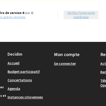
ro de version 4
(sur 4)
Vérifiez l'empreinte
 les autres versions
numérique
Decidim
Mon compte
Re
Accueil
Se connecter
Act
Budget participatif
Re
Concertations
Tél
Op
les
Agenda
s et
Instances citoyennes