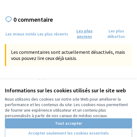
0 commentaire
Les plus
Les plus
Les mieux notés
Les plus récents
anciens
débattus
Les commentaires sont actuellement désactivés, mais
vous pouvez lire ceux déjà saisis.
Référence : tours-PROP-2023-04-853
Numéro de version 5
(sur 5)
voir les autres versions
Informations sur les cookies utilisés sur le site web
Vérifiez l'empreinte numérique
Nous utilisons des cookies sur notre site Web pour améliorer la
performance et les contenus du site. Les cookies nous permettent
de fournir une expérience utilisateur et un contenu plus
Conditions d'utilisation
personnalisés à partir de nos canaux de médias sociaux.
Paramètres des cookies
Tout accepter
Accepter seulement les cookies essentiels