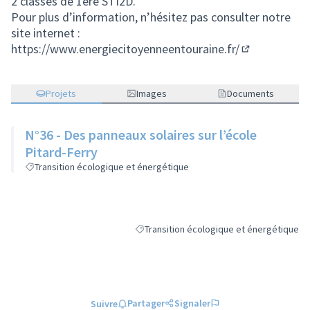
2 classes de 1ère STI2D.
Pour plus d’information, n’hésitez pas consulter notre
site internet :
https://www.energiecitoyenneentouraine.fr/
(Lien externe
Projets
Images
Documents
N°36 - Des panneaux solaires sur l’école
Pitard-Ferry
Transition écologique et énergétique
Transition écologique et énergétique
Filtrer les résultats de la catégorie : Tra
Partager
Signaler
Suivre