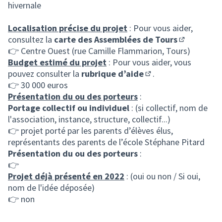
hivernale
Localisation précise du projet
: Pour vous aider,
consultez la
carte des Assemblées de Tours
(S'ouvre da
👉 Centre Ouest (rue Camille Flammarion, Tours)
Budget estimé du projet
: Pour vous aider, vous
pouvez consulter la
rubrique d’aide
.
(S'ouvre dans un nou
👉 30 000 euros
Présentation du ou des porteurs
:
Portage collectif ou individuel
: (si collectif, nom de
l'association, instance, structure, collectif...)
👉 projet porté par les parents d’élèves élus,
représentants des parents de l’école Stéphane Pitard
Présentation du ou des porteurs
:
👉
Projet déjà présenté en 2022
: (oui ou non / Si oui,
nom de l'idée déposée)
👉 non