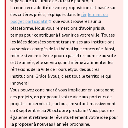
supérieure à la limite de 70 000 € par projet.
La non-recevabilité de votre proposition est basée sur
des critères précis, expliqués dans le
règlement du
budget participatif
que vous trouverez sur la
(S'ouvre dans un nouvel onglet)
plateforme. Nous vous remercions d'avoir pris du
temps pour contribuer à l'avenir de votre ville. Toutes
les idées déposées seront transmises aux institutions
ou services chargés de la thématique concernée. Ainsi,
même si votre idée ne pourra pas être soumise au vote
cette année, elle servira quand même à alimenter les
réflexions de la Ville de Tours et/ou des autres
institutions. Grâce à vous, c'est tout le territoire qui
innovera !
Vous pouvez continuer à vous impliquer en soutenant
des projets, en proposant votre aide aux porteurs de
projets concernés et, surtout, en votant massivement
du 8 septembre au 20 octobre prochain ! Vous pourrez
également retravailler éventuellement votre idée pour
la proposer à nouveau l'année prochaine.